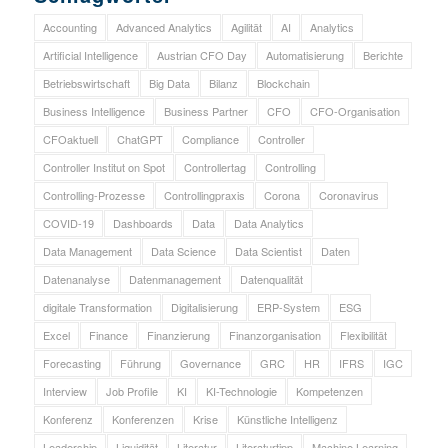
Accounting
Advanced Analytics
Agilität
AI
Analytics
Artificial Intelligence
Austrian CFO Day
Automatisierung
Berichte
Betriebswirtschaft
Big Data
Bilanz
Blockchain
Business Intelligence
Business Partner
CFO
CFO-Organisation
CFOaktuell
ChatGPT
Compliance
Controller
Controller Institut on Spot
Controllertag
Controlling
Controlling-Prozesse
Controllingpraxis
Corona
Coronavirus
COVID-19
Dashboards
Data
Data Analytics
Data Management
Data Science
Data Scientist
Daten
Datenanalyse
Datenmanagement
Datenqualität
digitale Transformation
Digitalisierung
ERP-System
ESG
Excel
Finance
Finanzierung
Finanzorganisation
Flexibilität
Forecasting
Führung
Governance
GRC
HR
IFRS
IGC
Interview
Job Profile
KI
KI-Technologie
Kompetenzen
Konferenz
Konferenzen
Krise
Künstliche Intelligenz
Leadership
Liquidität
Literatur
Literaturtipp
Machine Learning