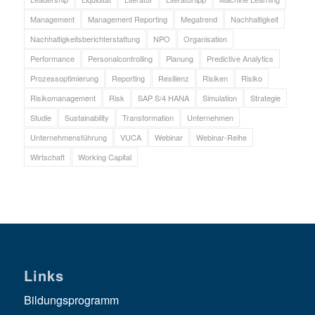
Management
Management Reporting
Megatrend
Nachhaltigkeit
Nachhaltigkeitsberichterstattung
NPO
Organisation
Performance
Personalcontrolling
Planung
Predictive Analytics
Prozessoptimierung
Reporting
Resilienz
Risiken
Risiko
Risikomanagement
Risk
SAP S/4 HANA
Simulation
Strategie
Studie
Sustainability
Transformation
Unternehmen
Unternehmensführung
VUCA
Webinar
Webinar-Reihe
Wirtschaft
Working Capital
Links
Bildungsprogramm