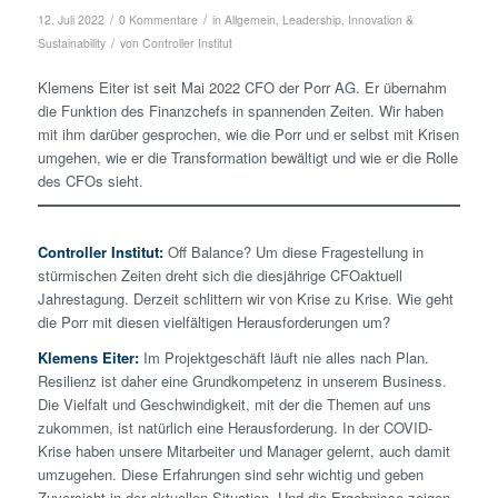
/
/
12. Juli 2022
0 Kommentare
in
Allgemein
,
Leadership, Innovation &
/
Sustainability
von
Controller Institut
Klemens Eiter ist seit Mai 2022 CFO der Porr AG. Er übernahm
die Funktion des Finanzchefs in spannenden Zeiten. Wir haben
mit ihm darüber gesprochen, wie die Porr und er selbst mit Krisen
umgehen, wie er die Transformation bewältigt und wie er die Rolle
des CFOs sieht.
Controller Institut:
Off Balance? Um diese Fragestellung in
stürmischen Zeiten dreht sich die diesjährige CFOaktuell
Jahrestagung. Derzeit schlittern wir von Krise zu Krise. Wie geht
die Porr mit diesen vielfältigen Herausforderungen um?
Klemens Eiter:
Im Projektgeschäft läuft nie alles nach Plan.
Resilienz ist daher eine Grundkompetenz in unserem Business.
Die Vielfalt und Geschwindigkeit, mit der die Themen auf uns
zukommen, ist natürlich eine Herausforderung. In der COVID-
Krise haben unsere Mitarbeiter und Manager gelernt, auch damit
umzugehen. Diese Erfahrungen sind sehr wichtig und geben
Zuversicht in der aktuellen Situation. Und die Ergebnisse zeigen,