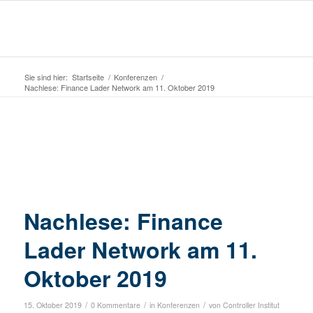
Sie sind hier:
Startseite
/
Konferenzen
/
Nachlese: Finance Lader Network am 11. Oktober 2019
Nachlese: Finance
Lader Network am 11.
Oktober 2019
/
/
/
15. Oktober 2019
0 Kommentare
in
Konferenzen
von
Controller Institut