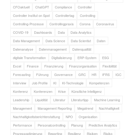
CFOaktuell
ChatGPT
Compliance
Controller
Controller Institut on Spot
Controllertag
Controlling
Controlling-Prozesse
Controllingpraxis
Corona
Coronavirus
COVID-19
Dashboards
Data
Data Analytics
Data Management
Data Science
Data Scientist
Daten
Datenanalyse
Datenmanagement
Datenqualität
digitale Transformation
Digitalisierung
ERP-System
ESG
Excel
Finance
Finanzierung
Finanzorganisation
Flexibilität
Forecasting
Führung
Governance
GRC
HR
IFRS
IGC
Interview
Job Profile
KI
KI-Technologie
Kompetenzen
Konferenz
Konferenzen
Krise
Künstliche Intelligenz
Leadership
Liquidität
Literatur
Literaturtipp
Machine Learning
Management
Management Reporting
Megatrend
Nachhaltigkeit
Nachhaltigkeitsberichterstattung
NPO
Organisation
Performance
Personalcontrolling
Planung
Predictive Analytics
Prozessoptimierung
Reporting
Resilienz
Risiken
Risiko