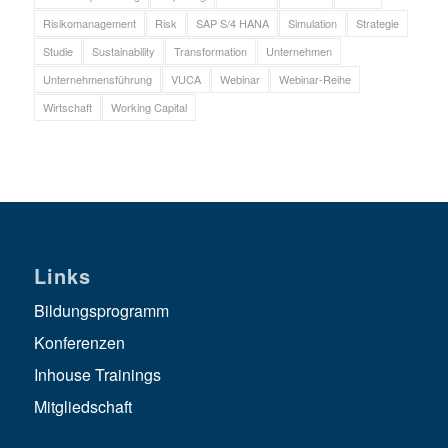
Risikomanagement
Risk
SAP S/4 HANA
Simulation
Strategie
Studie
Sustainability
Transformation
Unternehmen
Unternehmensführung
VUCA
Webinar
Webinar-Reihe
Wirtschaft
Working Capital
Links
Bildungsprogramm
Konferenzen
Inhouse Trainings
Mitgliedschaft