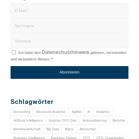
Datenschutzhinweis
Ich habe den
gelesen, verstanden
und akzeptiere diesen.
*
Schlagwörter
Accounting
Advanced Analytics
Agilität
AI
Analytics
Artificial Intelligence
Austrian CFO Day
Automatisierung
Berichte
Betriebswirtschaft
Big Data
Bilanz
Blockchain
Business Intelligence
Business Partner
CFO
CFO-Organisation