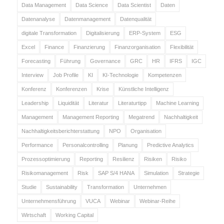
Data Management
Data Science
Data Scientist
Daten
Datenanalyse
Datenmanagement
Datenqualität
digitale Transformation
Digitalisierung
ERP-System
ESG
Excel
Finance
Finanzierung
Finanzorganisation
Flexibilität
Forecasting
Führung
Governance
GRC
HR
IFRS
IGC
Interview
Job Profile
KI
KI-Technologie
Kompetenzen
Konferenz
Konferenzen
Krise
Künstliche Intelligenz
Leadership
Liquidität
Literatur
Literaturtipp
Machine Learning
Management
Management Reporting
Megatrend
Nachhaltigkeit
Nachhaltigkeitsberichterstattung
NPO
Organisation
Performance
Personalcontrolling
Planung
Predictive Analytics
Prozessoptimierung
Reporting
Resilienz
Risiken
Risiko
Risikomanagement
Risk
SAP S/4 HANA
Simulation
Strategie
Studie
Sustainability
Transformation
Unternehmen
Unternehmensführung
VUCA
Webinar
Webinar-Reihe
Wirtschaft
Working Capital