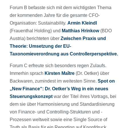
Forum B befasste sich mit dem wichtigsten Thema
der kommenden Jahre für die gesamte CFO-
Organisation: Sustainability.
Armin Kleindl
(Frauenthal Holding) und
Matthias Hrinkow
(BDO
Austria) berichteten über
Zwischen Praxis und
Theorie: Umsetzung der EU-
Taxonomieverordnung aus Controllerperspektive.
Forum C erfreute sich besonders regen Zulaufs.
Immerhin sprach
Kirsten Maître
(Dr. Oetker) über
Backwaren, zumindest im weitesten Sinne.
Spot on
„New Finance“: Dr. Oetker’s Weg in ein neues
Steuerungskonzept
war der Titel ihres Vortrags, bei
dem sie über Harmonisierung und Standardisierung
von Finance- und Controlling-Strukturen und -
Prozessen weltweit sowie eine Single Source of
Truth als Basis für ein Reporting auf Knopfdruck