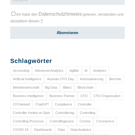
Datenschutzhinweis
Ich habe den
gelesen, verstanden und
akzeptiere diesen.
*
Schlagwörter
Accounting
Advanced Analytics
Agilität
AI
Analytics
Artificial Intelligence
Austrian CFO Day
Automatisierung
Berichte
Betriebswirtschaft
Big Data
Bilanz
Blockchain
Business Intelligence
Business Partner
CFO
CFO-Organisation
CFOaktuell
ChatGPT
Compliance
Controller
Controller Institut on Spot
Controllertag
Controlling
Controlling-Prozesse
Controllingpraxis
Corona
Coronavirus
COVID-19
Dashboards
Data
Data Analytics