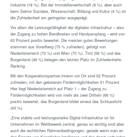
Industrie (18 %). Bei der Immobilienwirtschaft (9 %), aber auch
beim Sektor Soziales, Wissenschaft, Bildung und Kultur (4 %) ist
die Zufriedenheit am geringsten ausgeprägt.
Vor allem die Leistungsfähigkeit der digitalen Infrastruktur – also
der Zugang zu hohen Bandbreiten und Handyempfang – wird von
63 Prozent positiv bewertet. Die meisten guten Bewertungen
stammen aus Vorarlberg (75 % zufrieden), gefolgt von
Niederösterreich (72 %) und Wien (70 %). Tirol (56 %) und das
Burgenland (49 %) belegen den letzten Platz im Zufriedenheits-
Ranking.
Mit den Kooperationspartner:innenn vor Ort sind 62 Prozent
zufrieden, mit den gebotenen Fördermöglichkeiten 51 Prozent.
Hier liegt Niederösterreich auf Platz 1 – der Zugang zu
Fördermöglichkeiten wird von mehr als zwei Dritteln (68 %)
positiv bewertet, das Burgenland bildet erneut das Schlusslicht
(43 %).
„Eine stabile und leistungsstarke Digital-Infrastruktur ist für
Unternehmen im Wettbewerb zentral, genau so wichtig sind aber
auch die rechtlichen Rahmenbedingungen, gerade wenn man an
den Einsatz von Künstlicher Intelligenz und den damit verbunden