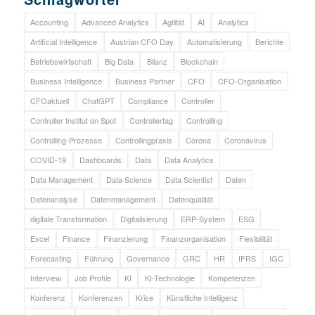
Accounting
Advanced Analytics
Agilität
AI
Analytics
Artificial Intelligence
Austrian CFO Day
Automatisierung
Berichte
Betriebswirtschaft
Big Data
Bilanz
Blockchain
Business Intelligence
Business Partner
CFO
CFO-Organisation
CFOaktuell
ChatGPT
Compliance
Controller
Controller Institut on Spot
Controllertag
Controlling
Controlling-Prozesse
Controllingpraxis
Corona
Coronavirus
COVID-19
Dashboards
Data
Data Analytics
Data Management
Data Science
Data Scientist
Daten
Datenanalyse
Datenmanagement
Datenqualität
digitale Transformation
Digitalisierung
ERP-System
ESG
Excel
Finance
Finanzierung
Finanzorganisation
Flexibilität
Forecasting
Führung
Governance
GRC
HR
IFRS
IGC
Interview
Job Profile
KI
KI-Technologie
Kompetenzen
Konferenz
Konferenzen
Krise
Künstliche Intelligenz