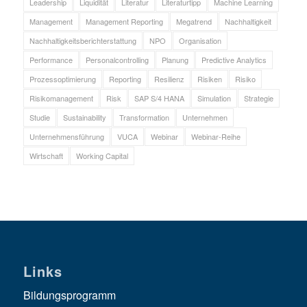
Leadership
Liquidität
Literatur
Literaturtipp
Machine Learning
Management
Management Reporting
Megatrend
Nachhaltigkeit
Nachhaltigkeitsberichterstattung
NPO
Organisation
Performance
Personalcontrolling
Planung
Predictive Analytics
Prozessoptimierung
Reporting
Resilienz
Risiken
Risiko
Risikomanagement
Risk
SAP S/4 HANA
Simulation
Strategie
Studie
Sustainability
Transformation
Unternehmen
Unternehmensführung
VUCA
Webinar
Webinar-Reihe
Wirtschaft
Working Capital
Links
Bildungsprogramm