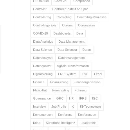
CFOaktuell
ChatGPT
Compliance
Controller
Controller Institut on Spot
Controllertag
Controlling
Controlling-Prozesse
Controllingpraxis
Corona
Coronavirus
COVID-19
Dashboards
Data
Data Analytics
Data Management
Data Science
Data Scientist
Daten
Datenanalyse
Datenmanagement
Datenqualität
digitale Transformation
Digitalisierung
ERP-System
ESG
Excel
Finance
Finanzierung
Finanzorganisation
Flexibilität
Forecasting
Führung
Governance
GRC
HR
IFRS
IGC
Interview
Job Profile
KI
KI-Technologie
Kompetenzen
Konferenz
Konferenzen
Krise
Künstliche Intelligenz
Leadership