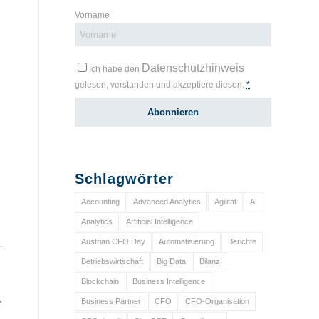
Vorname
Datenschutzhinweis
Ich habe den
gelesen, verstanden und akzeptiere diesen.
*
Schlagwörter
Accounting
Advanced Analytics
Agilität
AI
Analytics
Artificial Intelligence
Austrian CFO Day
Automatisierung
Berichte
Betriebswirtschaft
Big Data
Bilanz
Blockchain
Business Intelligence
Business Partner
CFO
CFO-Organisation
r