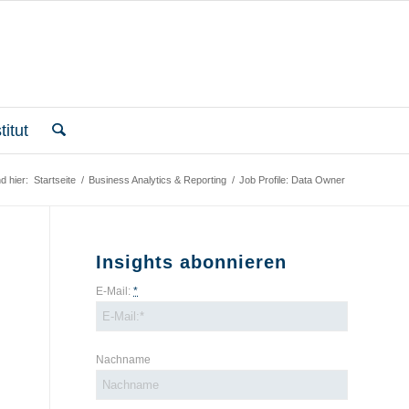
itut
d hier:
Startseite
/
Business Analytics & Reporting
/
Job Profile: Data Owner
Insights abonnieren
E-Mail:
*
Nachname