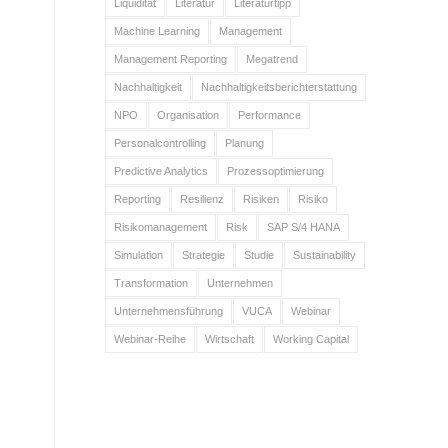
Liquidität
Literatur
Literaturtipp
Machine Learning
Management
Management Reporting
Megatrend
Nachhaltigkeit
Nachhaltigkeitsberichterstattung
NPO
Organisation
Performance
Personalcontrolling
Planung
Predictive Analytics
Prozessoptimierung
Reporting
Resilienz
Risiken
Risiko
Risikomanagement
Risk
SAP S/4 HANA
Simulation
Strategie
Studie
Sustainability
Transformation
Unternehmen
Unternehmensführung
VUCA
Webinar
Webinar-Reihe
Wirtschaft
Working Capital