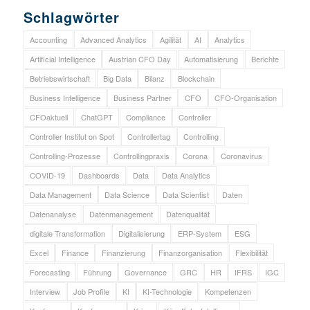
Schlagwörter
Accounting
Advanced Analytics
Agilität
AI
Analytics
Artificial Intelligence
Austrian CFO Day
Automatisierung
Berichte
Betriebswirtschaft
Big Data
Bilanz
Blockchain
Business Intelligence
Business Partner
CFO
CFO-Organisation
CFOaktuell
ChatGPT
Compliance
Controller
Controller Institut on Spot
Controllertag
Controlling
Controlling-Prozesse
Controllingpraxis
Corona
Coronavirus
COVID-19
Dashboards
Data
Data Analytics
Data Management
Data Science
Data Scientist
Daten
Datenanalyse
Datenmanagement
Datenqualität
digitale Transformation
Digitalisierung
ERP-System
ESG
Excel
Finance
Finanzierung
Finanzorganisation
Flexibilität
Forecasting
Führung
Governance
GRC
HR
IFRS
IGC
Interview
Job Profile
KI
KI-Technologie
Kompetenzen