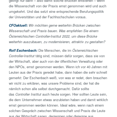
gelingt nur dann – also damit solche Brücken entstehen – wenn
die Wissenschaft von der Praxis ernst genommen wird und auch
umgekehrt. Und das setzt eine entsprechende Berufungspolitik
der Universitäten und der Fachhochschulen voraus.
CFOaktuell:
Wir möchten gerne weiterhin Brücken zwischen
Wissenschaft und Praxis bauen. Was empfehlen Sie einem
Österreichischen Controller-Institut 2022, um diese Brücke
weiterhin auszubauen, zu modernisieren, attraktiv zu gestalten?
Rolf Eschenbach:
Die Menschen, die im
Österreichischen
Controller-Institut
tätig sind, müssen dafür sorgen, dass sie von
der Wirtschaft, aber auch von der öffentlichen Verwaltung oder
den NPOs, ernst genommen werden. Wenn ich vor 40 Jahren mit
Leuten aus der Praxis geredet habe, dann haben die sehr schnell
gemerkt: Der Eschenbach weiß, von was er redet, dem brauchen
wir nicht zu erklären, was unsere Probleme sind, der hat die
nämlich schon alle selbst durchgemacht. Dafür sollte
das
Controller Institut
auch heute sorgen. Hier sollten Leute sein,
die dem Unternehmen etwas anzubieten haben und damit wirklich
ernst genommen werden können. Ideal wäre, wenn nach einem
solchen Gespräch zwischen Wissenschaft und Praxis die Leute
aus der Wirtschaft sagen, denjenigen oder diejenige aus