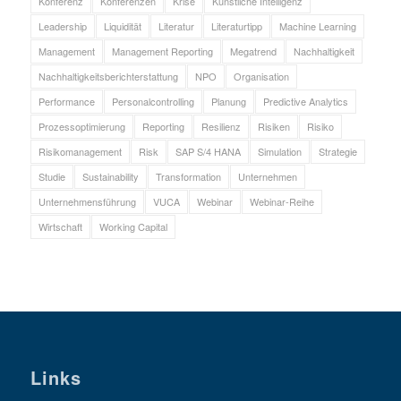
Konferenz
Konferenzen
Krise
Künstliche Intelligenz
Leadership
Liquidität
Literatur
Literaturtipp
Machine Learning
Management
Management Reporting
Megatrend
Nachhaltigkeit
Nachhaltigkeitsberichterstattung
NPO
Organisation
Performance
Personalcontrolling
Planung
Predictive Analytics
Prozessoptimierung
Reporting
Resilienz
Risiken
Risiko
Risikomanagement
Risk
SAP S/4 HANA
Simulation
Strategie
Studie
Sustainability
Transformation
Unternehmen
Unternehmensführung
VUCA
Webinar
Webinar-Reihe
Wirtschaft
Working Capital
Links