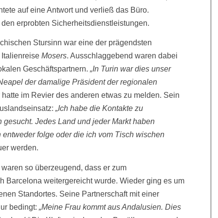
htete auf eine Antwort und verließ das Büro.
 den erprobten Sicherheits­dienstleistungen.
eichischen Stursinn war eine der prägendsten
 Italienreise
Mosers
. Ausschlag­gebend waren dabei
okalen Geschäftsp­artnern.
„In Turin war dies unser
 Neapel der damalige Präsident der regionalen
 hatte im Revier des anderen etwas zu melden. Sein
Auslandseinsatz:
„Ich habe die Kontakte zu
 gesucht. Jedes Land und jeder Markt haben
h entweder folge oder die ich vom Tisch wischen
uer werden.
waren so überzeugend, dass er zum
h Barcelona weitergereicht wurde. Wieder ging es um
enen Standortes. Seine Partnerschaft mit einer
nur bedingt:
„Meine Frau kommt aus Andalusien. Dies