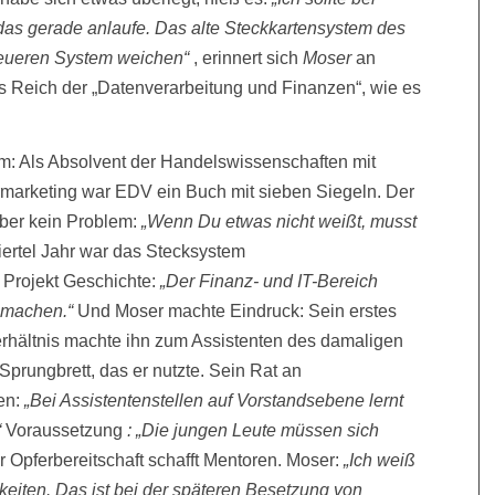
as gerade anlaufe. Das alte Steckk­artensystem des
eueren System weichen“
, erinnert sich
Moser
an
as Reich der „Datenverarbeitung und Finanzen“, wie es
lem: Als Absolvent der Handelswissenschaften mit
ermarketing war EDV ein Buch mit sieben Siegeln. Der
ber kein Problem:
„Wenn Du etwas nicht weißt, musst
ertel Jahr war das Stecksystem
Projekt Geschichte:
„Der Finanz- und IT-Bereich
 machen.“
Und Moser machte Eindruck: Sein erstes
erhältnis machte ihn zum Assistenten des damaligen
Sprungbrett, das er nutzte. Sein Rat an
en:
„Bei Assistentenstellen auf Vorstandsebene lernt
“
Voraussetzung
: „Die jungen Leute müssen sich
 Opferbereitschaft schafft Mentoren. Moser:
„Ich weiß
keiten. Das ist bei der späteren Besetzung von