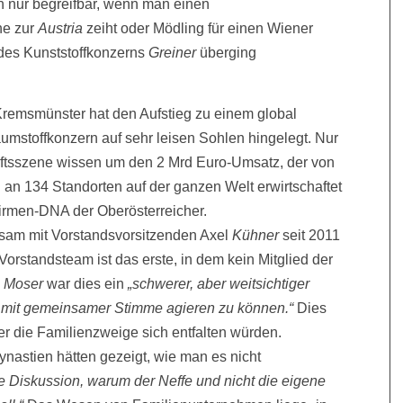
rn nur begreifbar, wenn man einen
he zur
Austria
zeiht oder Mödling für einen Wiener
 des Kunststoffkonzerns
Greiner
überging
remsmünster hat den Aufstieg zu einem global
umstoffkonzern auf sehr leisen Sohlen hingelegt. Nur
ftsszene wissen um den 2 Mrd Euro-Umsatz, der von
 an 134 Standorten auf der ganzen Welt erwirtschaftet
Firmen-DNA der Oberösterreicher.
am mit Vorstandsvorsitzenden Axel
Kühner
seit 2011
Vorstandsteam ist das erste, in dem kein Mitglied der
s
Moser
war dies ein
„schwerer, aber weitsichtiger
in mit gemeinsamer Stimme agieren zu können.“
Dies
er die Familienzweige sich entfalten würden.
ynastien hätten gezeigt, wie man es nicht
e Diskussion, warum der Neffe und nicht die eigene