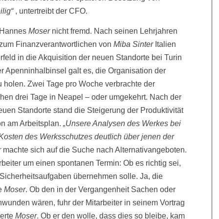
ilig“
, untertreibt der CFO.
d Hannes
Moser
nicht fremd. Nach seinen Lehrjahren
r zum Finanzverantwortlichen von
Miba Sinter
Italien
rfeld in die Akquisition der neuen Standorte bei Turin
 Apenninhalbinsel galt es, die Organisation der
u holen. Zwei Tage pro Woche verbrachte der
ichen drei Tage in Neapel – oder umgekehrt. Nach der
neuen Standorte stand die Steigerung der Produktivität
on am Arbeitsplan.
„Unsere Analysen des Werkes bei
 Kosten des Werksschutzes deutlich über jenen der
r
machte sich auf die Suche nach Alternativangeboten.
rbeiter um einen spontanen Termin: Ob es richtig sei,
Sicherheitsaufgaben übernehmen solle. Ja, die
te
Moser
. Ob den in der Vergangenheit Sachen oder
unden wären, fuhr der Mitarbeiter in seinem Vortrag
herte
Moser
. Ob er den wolle, dass dies so bleibe, kam