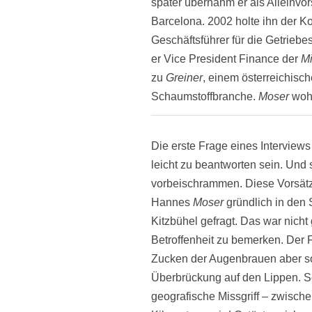
später übernahm er als Alleinvo
Barcelona. 2002 holte ihn der K
Geschäftsführer für die Getriebes
er Vice President Finance der
M
zu
Greiner
, einem österreichisc
Schaumstoffbranche.
Moser
wohn
Die erste Frage eines Interviews 
leicht zu beantworten sein. Und 
vorbeischrammen. Diese Vorsätze 
Hannes
Moser
gründlich in den 
Kitzbühel gefragt. Das war nicht
Betroffenheit zu bemerken. Der 
Zucken der Augenbrauen aber sof
Überbrückung auf den Lippen. S
geografische Missgriff – zwisch