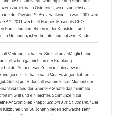
rstand die Gesamtverantwortung für den Standort in
onzern zurück nach Österreich, wo er zunächst als
p­arte der Division
Sinter
verantwortlich war. 2007 wird
iba AG
. 2011 wechselt Hannes Moser als CFO
hen Familien­unternehmen in der Kunststoff- und
t in Gmunden, ist verheiratet und hat zwei Kinder.
soll Vertrauen schaffen. Sie soll unverfänglich und
sie soll schon gar nicht an der Kränkung
hat der Autor dieser Zeilen im Interview mit
Sand gesetzt. Er hatte nach
Mosers
Jugendjahren in
 gut. Selbst per Videocall war ein kurzer Moment der
Finanzvorstand der
Greiner AG
hatte das minimale
ort im Griff und ein leichtes Schmunzeln zur
eine Antwort blieb knapp:
„Ich bin aus St. Johann.“
Der
en Kitzbühel und St. Johann liegen schwache zehn