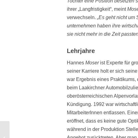
Tochter eine Position besetzen s
ihrer „Langfristigkeit“, meint
Mos
verwechseln.
„Es geht nicht um S
unternehmen haben ihre wirtscha
sie nicht mehr in die Zeit passte
Lehrjahre
Hannes
Moser
ist Experte für gr
seiner Karriere holt er sich sein
war Ergebnis eines Praktikums, 
beim Laakirchner Automobilzuliefe
oberösterreichischen Alpenvorla
Kündigung. 1992 war wirtschaftl
MitarbeiterInnen entlassen. Eine
eröffnet, dass es keine gute Opt
während in der Produktion Stel
Literaturtipp: Die Macht
Angebot zurücktreten. Aber man 