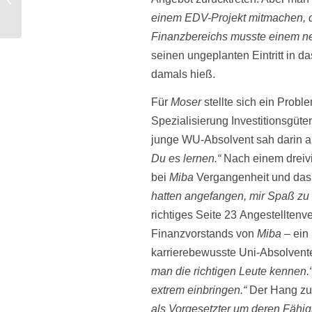
der Geographie
einem EDV-Projekt mitmachen, d
Finanzbereichs musste einem n
seinen ungeplanten Eintritt in d
damals hieß.
Für
Moser
stellte sich ein Prob
Spezialisierung Investitions­güt
junge WU-Absolvent sah darin a
Du es lernen.“
Nach einem dreivi
bei
Miba
Vergangenheit und das 
hatten angefangen, mir Spaß zu
richtiges
Seite 23
Angestellten­v
Finanzvorstands von
Miba
– ein 
karrierebewusste Uni-Absolvent
man die richtigen Leute kennen.
extrem einbringen.“
Der Hang zur
als Vorgesetzter um deren Fähig