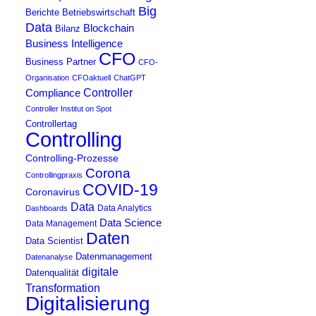
Big
Berichte
Betriebswirtschaft
Data
Blockchain
Bilanz
Business Intelligence
CFO
Business Partner
CFO-
Organisation
CFOaktuell
ChatGPT
Compliance
Controller
Controller Institut on Spot
Controllertag
Controlling
Controlling-Prozesse
Corona
Controllingpraxis
COVID-19
Coronavirus
Data
Data Analytics
Dashboards
Data Science
Data Management
Daten
Data Scientist
Datenmanagement
Datenanalyse
digitale
Datenqualität
Transformation
Digitalisierung