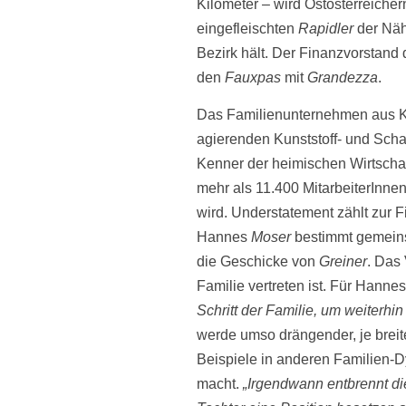
Kilometer – wird Ostösterreiche
eingefleischten
Rapidler
der Nä
Bezirk hält. Der Finanzvorstand
den
Fauxpas
mit
Grandezza
.
Das Familien­unternehmen aus K
agierenden Kunststoff- und Scha
Kenner der heimischen Wirtscha
mehr als 11.400 MitarbeiterInnen
wird. Understatement zählt zur 
Hannes
Moser
bestimmt gemeins
die Geschicke von
Greiner
. Das 
Familie vertreten ist. Für Hanne
Schritt der Familie, um weiterh
werde umso drängender, je breit
Beispiele in anderen Familien-D
macht.
„Irgendwann entbrennt di