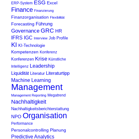
ESG
Excel
ERP-System
Finance
Finanzierung
Finanzorganisation
Flexibilität
Führung
Forecasting
GRC
Governance
HR
IFRS
IGC
Job Profile
Interview
KI
KI-Technologie
Kompetenzen
Konferenz
Krise
Konferenzen
Künstliche
Leadership
Intelligenz
Liquidität
Literaturtipp
Literatur
Machine Learning
Management
Megatrend
Management Reporting
Nachhaltigkeit
Nachhaltigkeitsberichterstattung
Organisation
NPO
Performance
Personalcontrolling
Planung
Predictive Analytics