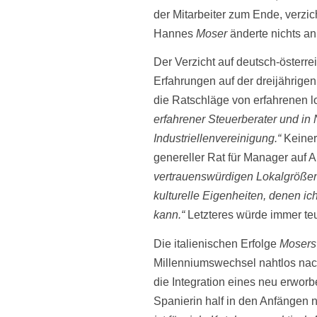
der Mitarbeiter zum Ende, verzic
Hannes
Moser
änderte nichts an
Der Verzicht auf deutsch-österr
Erfahrungen auf der dreijährigen
die Ratschläge von erfahrenen l
erfahrener Steuerberater und in
Industriellen­vereinigung.“
Keiner
genereller Rat für Manager auf 
vertrauenswürdigen Lokalgrößen
kulturelle Eigenheiten, denen ic
kann.“
Letzteres würde immer te
Die italienischen Erfolge
Mosers
Millenniumswechsel nahtlos nac
die Integration eines neu erworb
Spanierin half in den Anfängen 