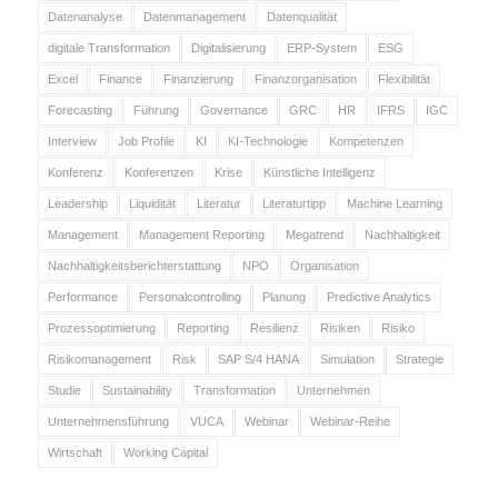
Datenanalyse
Datenmanagement
Datenqualität
digitale Transformation
Digitalisierung
ERP-System
ESG
Excel
Finance
Finanzierung
Finanzorganisation
Flexibilität
Forecasting
Führung
Governance
GRC
HR
IFRS
IGC
Interview
Job Profile
KI
KI-Technologie
Kompetenzen
Konferenz
Konferenzen
Krise
Künstliche Intelligenz
Leadership
Liquidität
Literatur
Literaturtipp
Machine Learning
Management
Management Reporting
Megatrend
Nachhaltigkeit
Nachhaltigkeitsberichterstattung
NPO
Organisation
Performance
Personalcontrolling
Planung
Predictive Analytics
Prozessoptimierung
Reporting
Resilienz
Risiken
Risiko
Risikomanagement
Risk
SAP S/4 HANA
Simulation
Strategie
Studie
Sustainability
Transformation
Unternehmen
Unternehmensführung
VUCA
Webinar
Webinar-Reihe
Wirtschaft
Working Capital