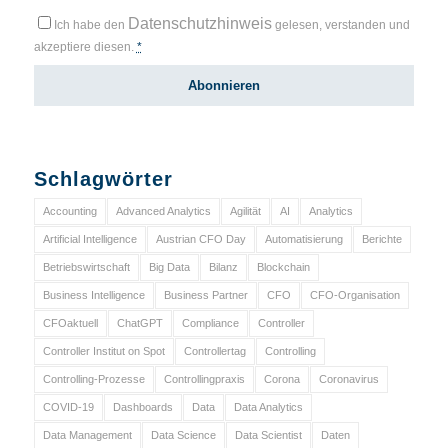
Datenschutzhinweis
Ich habe den
gelesen, verstanden und
akzeptiere diesen.
*
Schlagwörter
Accounting
Advanced Analytics
Agilität
AI
Analytics
Artificial Intelligence
Austrian CFO Day
Automatisierung
Berichte
Betriebswirtschaft
Big Data
Bilanz
Blockchain
Business Intelligence
Business Partner
CFO
CFO-Organisation
CFOaktuell
ChatGPT
Compliance
Controller
Controller Institut on Spot
Controllertag
Controlling
Controlling-Prozesse
Controllingpraxis
Corona
Coronavirus
COVID-19
Dashboards
Data
Data Analytics
Data Management
Data Science
Data Scientist
Daten