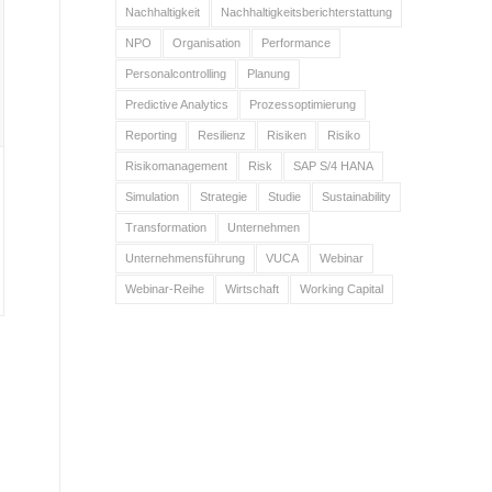
Nachhaltigkeit
Nachhaltigkeitsberichterstattung
NPO
Organisation
Performance
Personalcontrolling
Planung
Predictive Analytics
Prozessoptimierung
Reporting
Resilienz
Risiken
Risiko
Risikomanagement
Risk
SAP S/4 HANA
Simulation
Strategie
Studie
Sustainability
Transformation
Unternehmen
Unternehmensführung
VUCA
Webinar
Webinar-Reihe
Wirtschaft
Working Capital