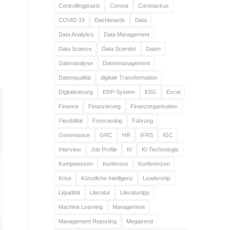
Controllingpraxis
Corona
Coronavirus
COVID-19
Dashboards
Data
Data Analytics
Data Management
Data Science
Data Scientist
Daten
Datenanalyse
Datenmanagement
Datenqualität
digitale Transformation
Digitalisierung
ERP-System
ESG
Excel
Finance
Finanzierung
Finanzorganisation
Flexibilität
Forecasting
Führung
Governance
GRC
HR
IFRS
IGC
Interview
Job Profile
KI
KI-Technologie
Kompetenzen
Konferenz
Konferenzen
Krise
Künstliche Intelligenz
Leadership
Liquidität
Literatur
Literaturtipp
Machine Learning
Management
Management Reporting
Megatrend