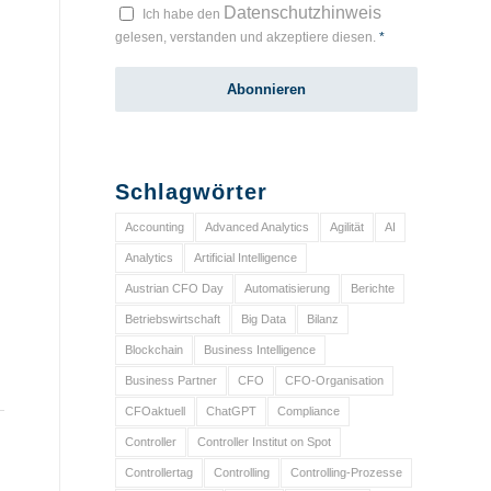
Datenschutzhinweis
Ich habe den
gelesen, verstanden und akzeptiere diesen.
*
Schlagwörter
Accounting
Advanced Analytics
Agilität
AI
Analytics
Artificial Intelligence
Austrian CFO Day
Automatisierung
Berichte
Betriebswirtschaft
Big Data
Bilanz
Blockchain
Business Intelligence
Business Partner
CFO
CFO-Organisation
CFOaktuell
ChatGPT
Compliance
Controller
Controller Institut on Spot
Controllertag
Controlling
Controlling-Prozesse