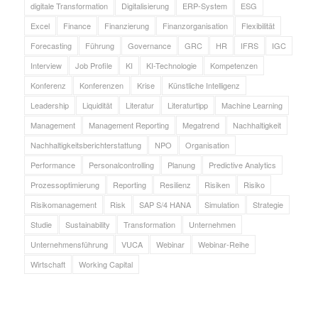
digitale Transformation
Digitalisierung
ERP-System
ESG
Excel
Finance
Finanzierung
Finanzorganisation
Flexibilität
Forecasting
Führung
Governance
GRC
HR
IFRS
IGC
Interview
Job Profile
KI
KI-Technologie
Kompetenzen
Konferenz
Konferenzen
Krise
Künstliche Intelligenz
Leadership
Liquidität
Literatur
Literaturtipp
Machine Learning
Management
Management Reporting
Megatrend
Nachhaltigkeit
Nachhaltigkeitsberichterstattung
NPO
Organisation
Performance
Personalcontrolling
Planung
Predictive Analytics
Prozessoptimierung
Reporting
Resilienz
Risiken
Risiko
Risikomanagement
Risk
SAP S/4 HANA
Simulation
Strategie
Studie
Sustainability
Transformation
Unternehmen
Unternehmensführung
VUCA
Webinar
Webinar-Reihe
Wirtschaft
Working Capital