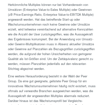
Herkömmliche Multiples können nur bei Vorhandensein von
Umsätzen (Enterprise Value-to-Sales Multiple) oder Gewinnen
(zB Price-Earnings-Ratio, Enterprise Value-to-EBITDA Multiple)
angewandt werden. Hat das betreffende Start-up oder
Wachstums­unternehmen noch keine Gewinne oder Umsätze
erzielt, wird teilweise vereinfachend auf alternative Kennzahlen
wie die Anzahl der User zurückgegriffen, was die Aussagekraft
des Ergebnisses korrumpiert. Bei der Anwendung von Umsatz-
oder Gewinn-Multiplikatoren muss in Absenz aktueller Umsätze
oder Gewinne auf Planzahlen als Bezugsgrößen zurückgegriffen
werden, die aufgrund der hohen Unsicherheiten von geringerer
Qualität als Ist-Größen sind. Um der Zeitäquivalenz gerecht zu
werden, müssen Planzahlen jedenfalls auf den relevanten
Stichtag abgezinst werden.
Eine weitere Herausforderung besteht in der Wahl der Peer
Group. Da eine gut geeignete, gelistete Peer Group für ein
innovatives Wachstums­unternehmen häufig nicht existiert, muss
oftmals auf verwandte Branchen ausgewichen werden, was die
Aussagekraft der angewandten Multiples abermals reduziert.
Darüber hinaus ist das Wachstumsprofil bei Vergleichs­