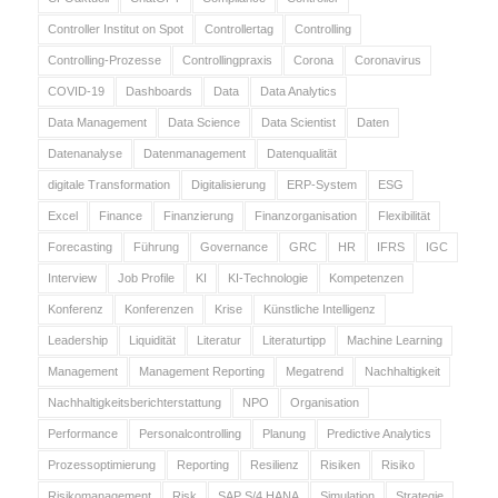
Controller Institut on Spot
Controllertag
Controlling
Controlling-Prozesse
Controllingpraxis
Corona
Coronavirus
COVID-19
Dashboards
Data
Data Analytics
Data Management
Data Science
Data Scientist
Daten
Datenanalyse
Datenmanagement
Datenqualität
digitale Transformation
Digitalisierung
ERP-System
ESG
Excel
Finance
Finanzierung
Finanzorganisation
Flexibilität
Forecasting
Führung
Governance
GRC
HR
IFRS
IGC
Interview
Job Profile
KI
KI-Technologie
Kompetenzen
Konferenz
Konferenzen
Krise
Künstliche Intelligenz
Leadership
Liquidität
Literatur
Literaturtipp
Machine Learning
Management
Management Reporting
Megatrend
Nachhaltigkeit
Nachhaltigkeitsberichterstattung
NPO
Organisation
Performance
Personalcontrolling
Planung
Predictive Analytics
Prozessoptimierung
Reporting
Resilienz
Risiken
Risiko
Risikomanagement
Risk
SAP S/4 HANA
Simulation
Strategie