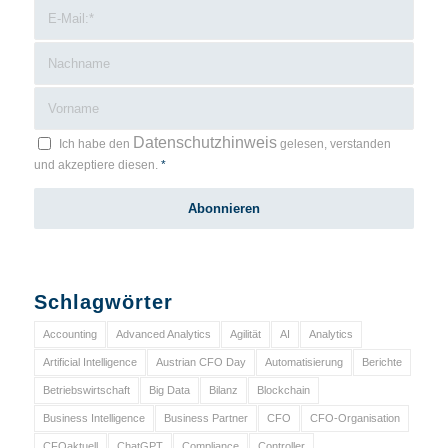
Datenschutzhinweis
Ich habe den
gelesen, verstanden
und akzeptiere diesen.
*
Schlagwörter
Accounting
Advanced Analytics
Agilität
AI
Analytics
Artificial Intelligence
Austrian CFO Day
Automatisierung
Berichte
Betriebswirtschaft
Big Data
Bilanz
Blockchain
Business Intelligence
Business Partner
CFO
CFO-Organisation
CFOaktuell
ChatGPT
Compliance
Controller