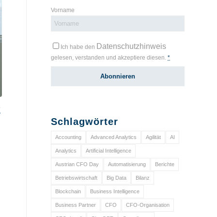
Vorname
Datenschutzhinweis
Ich habe den
gelesen, verstanden und akzeptiere diesen.
*
2
Schlagwörter
Accounting
Advanced Analytics
Agilität
AI
Analytics
Artificial Intelligence
Austrian CFO Day
Automatisierung
Berichte
Betriebswirtschaft
Big Data
Bilanz
Blockchain
Business Intelligence
Business Partner
CFO
CFO-Organisation