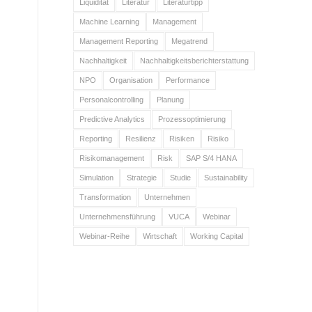
Liquidität
Literatur
Literaturtipp
Machine Learning
Management
Management Reporting
Megatrend
Nachhaltigkeit
Nachhaltigkeitsberichterstattung
NPO
Organisation
Performance
Personalcontrolling
Planung
Predictive Analytics
Prozessoptimierung
Reporting
Resilienz
Risiken
Risiko
Risikomanagement
Risk
SAP S/4 HANA
Simulation
Strategie
Studie
Sustainability
Transformation
Unternehmen
Unternehmensführung
VUCA
Webinar
Webinar-Reihe
Wirtschaft
Working Capital