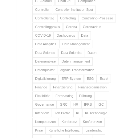
CFOaktuell
ChatGPT
Compliance
Controller
Controller Institut on Spot
Controllertag
Controlling
Controlling-Prozesse
Controllingpraxis
Corona
Coronavirus
COVID-19
Dashboards
Data
Data Analytics
Data Management
Data Science
Data Scientist
Daten
Datenanalyse
Datenmanagement
Datenqualität
digitale Transformation
Digitalisierung
ERP-System
ESG
Excel
Finance
Finanzierung
Finanzorganisation
Flexibilität
Forecasting
Führung
Governance
GRC
HR
IFRS
IGC
Interview
Job Profile
KI
KI-Technologie
Kompetenzen
Konferenz
Konferenzen
Krise
Künstliche Intelligenz
Leadership