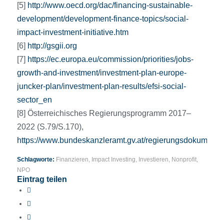
[5]
http://www.oecd.org/dac/financing-sustainable-
development/development-finance-topics/social-
impact-investment-initiative.htm
[6]
http://gsgii.org
[7]
https://ec.europa.eu/commission/priorities/jobs-
growth-and-investment/investment-plan-europe-
juncker-plan/investment-plan-results/efsi-social-
sector_en
[8] Österreichisches Regierungsprogramm 2017–
2022 (S.79/S.170),
https://www.bundeskanzleramt.gv.at/regierungsdokumente
Schlagworte:
Finanzieren
,
Impact Investing
,
Investieren
,
Nonprofit
,
NPO
Eintrag teilen