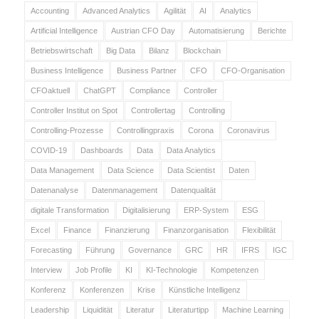
Accounting
Advanced Analytics
Agilität
AI
Analytics
Artificial Intelligence
Austrian CFO Day
Automatisierung
Berichte
Betriebswirtschaft
Big Data
Bilanz
Blockchain
Business Intelligence
Business Partner
CFO
CFO-Organisation
CFOaktuell
ChatGPT
Compliance
Controller
Controller Institut on Spot
Controllertag
Controlling
Controlling-Prozesse
Controllingpraxis
Corona
Coronavirus
COVID-19
Dashboards
Data
Data Analytics
Data Management
Data Science
Data Scientist
Daten
Datenanalyse
Datenmanagement
Datenqualität
digitale Transformation
Digitalisierung
ERP-System
ESG
Excel
Finance
Finanzierung
Finanzorganisation
Flexibilität
Forecasting
Führung
Governance
GRC
HR
IFRS
IGC
Interview
Job Profile
KI
KI-Technologie
Kompetenzen
Konferenz
Konferenzen
Krise
Künstliche Intelligenz
Leadership
Liquidität
Literatur
Literaturtipp
Machine Learning