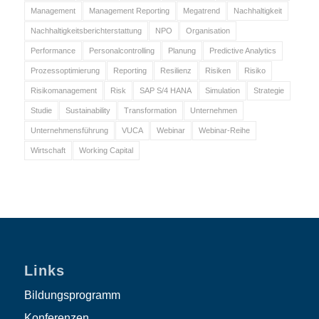
Management
Management Reporting
Megatrend
Nachhaltigkeit
Nachhaltigkeitsberichterstattung
NPO
Organisation
Performance
Personalcontrolling
Planung
Predictive Analytics
Prozessoptimierung
Reporting
Resilienz
Risiken
Risiko
Risikomanagement
Risk
SAP S/4 HANA
Simulation
Strategie
Studie
Sustainability
Transformation
Unternehmen
Unternehmensführung
VUCA
Webinar
Webinar-Reihe
Wirtschaft
Working Capital
Links
Bildungsprogramm
Konferenzen