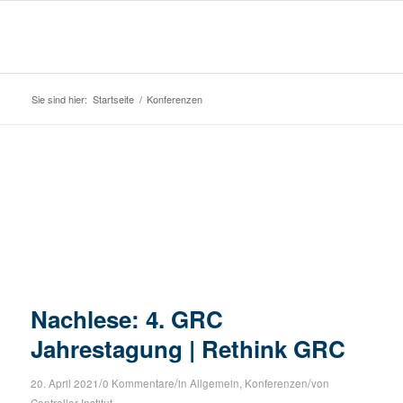
Sie sind hier:
Startseite
/
Konferenzen
Nachlese: 4. GRC
Jahrestagung | Rethink GRC
/
/
/
20. April 2021
0 Kommentare
in
Allgemein
,
Konferenzen
von
Controller Institut