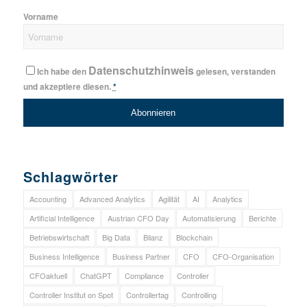
Vorname
Datenschutzhinweis
Ich habe den
gelesen, verstanden
und akzeptiere diesen.
*
Schlagwörter
Accounting
Advanced Analytics
Agilität
AI
Analytics
Artificial Intelligence
Austrian CFO Day
Automatisierung
Berichte
Betriebswirtschaft
Big Data
Bilanz
Blockchain
Business Intelligence
Business Partner
CFO
CFO-Organisation
CFOaktuell
ChatGPT
Compliance
Controller
Controller Institut on Spot
Controllertag
Controlling