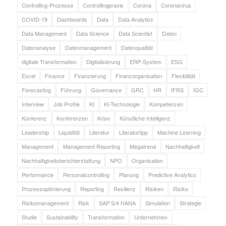
Controlling-Prozesse
Controllingpraxis
Corona
Coronavirus
COVID-19
Dashboards
Data
Data Analytics
Data Management
Data Science
Data Scientist
Daten
Datenanalyse
Datenmanagement
Datenqualität
digitale Transformation
Digitalisierung
ERP-System
ESG
Excel
Finance
Finanzierung
Finanzorganisation
Flexibilität
Forecasting
Führung
Governance
GRC
HR
IFRS
IGC
Interview
Job Profile
KI
KI-Technologie
Kompetenzen
Konferenz
Konferenzen
Krise
Künstliche Intelligenz
Leadership
Liquidität
Literatur
Literaturtipp
Machine Learning
Management
Management Reporting
Megatrend
Nachhaltigkeit
Nachhaltigkeitsberichterstattung
NPO
Organisation
Performance
Personalcontrolling
Planung
Predictive Analytics
Prozessoptimierung
Reporting
Resilienz
Risiken
Risiko
Risikomanagement
Risk
SAP S/4 HANA
Simulation
Strategie
Studie
Sustainability
Transformation
Unternehmen