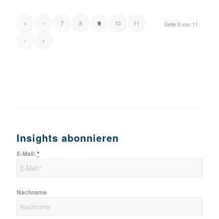
«
‹
7
8
10
11
9
Seite 9 von 11
›
»
Insights abonnieren
E-Mail:
*
Nachname