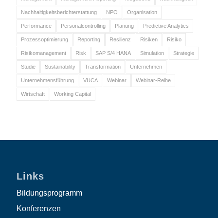
Nachhaltigkeitsberichterstattung
NPO
Organisation
Performance
Personalcontrolling
Planung
Predictive Analytics
Prozessoptimierung
Reporting
Resilienz
Risiken
Risiko
Risikomanagement
Risk
SAP S/4 HANA
Simulation
Strategie
Studie
Sustainability
Transformation
Unternehmen
Unternehmensführung
VUCA
Webinar
Webinar-Reihe
Wirtschaft
Working Capital
Links
Bildungsprogramm
Konferenzen