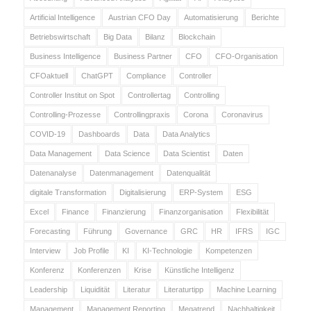
Artificial Intelligence
Austrian CFO Day
Automatisierung
Berichte
Betriebswirtschaft
Big Data
Bilanz
Blockchain
Business Intelligence
Business Partner
CFO
CFO-Organisation
CFOaktuell
ChatGPT
Compliance
Controller
Controller Institut on Spot
Controllertag
Controlling
Controlling-Prozesse
Controllingpraxis
Corona
Coronavirus
COVID-19
Dashboards
Data
Data Analytics
Data Management
Data Science
Data Scientist
Daten
Datenanalyse
Datenmanagement
Datenqualität
digitale Transformation
Digitalisierung
ERP-System
ESG
Excel
Finance
Finanzierung
Finanzorganisation
Flexibilität
Forecasting
Führung
Governance
GRC
HR
IFRS
IGC
Interview
Job Profile
KI
KI-Technologie
Kompetenzen
Konferenz
Konferenzen
Krise
Künstliche Intelligenz
Leadership
Liquidität
Literatur
Literaturtipp
Machine Learning
Management
Management Reporting
Megatrend
Nachhaltigkeit