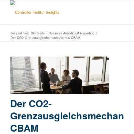
Sie sind hier:
Startseite
/
Business Analytics & Reporting
/
Der CO2-Grenzausgleichsmechanismus CBAM
Der CO2-
Grenzausgleichsmechani
CBAM