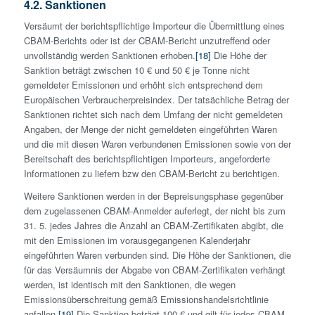
4.2. Sanktionen
Versäumt der berichtspflichtige Importeur die Übermittlung eines
CBAM-Berichts oder ist der CBAM-Bericht unzutreffend oder
unvollständig werden Sanktionen erhoben.
[18]
Die Höhe der
Sanktion beträgt zwischen 10 € und 50 € je Tonne nicht
gemeldeter Emissionen und erhöht sich entsprechend dem
Europäischen Verbraucherpreisindex. Der tatsächliche Betrag der
Sanktionen richtet sich nach dem Umfang der nicht gemeldeten
Angaben, der Menge der nicht gemeldeten eingeführten Waren
und die mit diesen Waren verbundenen Emissionen sowie von der
Bereitschaft des berichtspflichtigen Importeurs, angeforderte
Informationen zu liefern bzw den CBAM-Bericht zu berichtigen.
Weitere Sanktionen werden in der Bepreisungsphase gegenüber
dem zugelassenen CBAM-Anmelder auferlegt, der nicht bis zum
31. 5. jedes Jahres die Anzahl an CBAM-Zertifikaten abgibt, die
mit den Emissionen im vorausgegangenen Kalenderjahr
eingeführten Waren verbunden sind. Die Höhe der Sanktionen, die
für das Versäumnis der Abgabe von CBAM-Zertifikaten verhängt
werden, ist identisch mit den Sanktionen, die wegen
Emissionsüberschreitung gemäß Emissionshandelsrichtlinie
anfallen.
[19]
Die Sanktion beträgt 100 € und gilt für jedes CBAM-