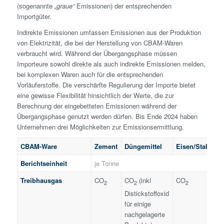
(sogenannte
„graue“
Emissionen) der entsprechenden
Importgüter.
Indirekte Emissionen umfassen Emissionen aus der Produktion
von Elektrizität, die bei der Herstellung von CBAM-Waren
verbraucht wird. Während der Übergangsphase müssen
Importeure sowohl direkte als auch indirekte Emissionen melden,
bei komplexen Waren auch für die entsprechenden
Vorläuferstoffe. Die verschärfte Regulierung der Importe bietet
eine gewisse Flexibilität hinsichtlich der Werte, die zur
Berechnung der eingebetteten Emissionen während der
Übergangsphase genutzt werden dürfen. Bis Ende 2024 haben
Unternehmen drei Möglichkeiten zur Emissionsermittlung.
CBAM-Ware
Zement
Düngemittel
Eisen/Stahl
A
Berichtseinheit
je Tonne
Treibhausgas
CO
CO
(inkl
CO
C
2
2
2
Distickstoffoxid
P
für einige
e
nachgelagerte
n