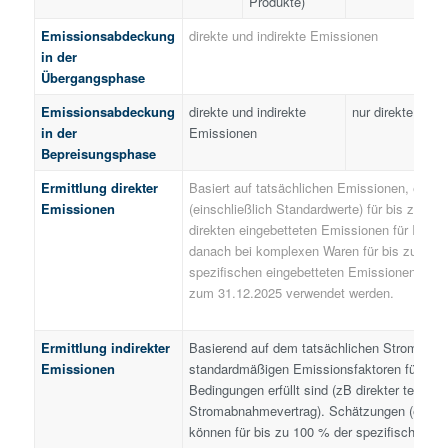
Produkte)
P
Emissionsabdeckung
direkte und indirekte Emissionen
in der
Übergangsphase
Emissionsabdeckung
direkte und indirekte
nur direkte Emi
in der
Emissionen
Bepreisungsphase
Ermittlung direkter
Basiert auf tatsächlichen Emissionen, es k
Emissionen
(einschließlich Standardwerte) für bis zu 10
direkten eingebetteten Emissionen für Impor
danach bei komplexen Waren für bis zu 20 
spezifischen eingebetteten Emissionen für I
zum 31.12.2025 verwendet werden.
Ermittlung indirekter
Basierend auf dem tatsächlichen Stromverb
Emissionen
standardmäßigen Emissionsfaktoren für Stro
Bedingungen erfüllt sind (zB direkter techni
Stromabnahmevertrag). Schätzungen (einschl
können für bis zu 100 % der spezifischen ind