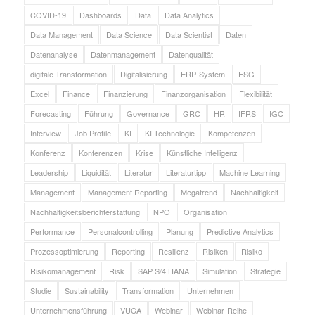
COVID-19
Dashboards
Data
Data Analytics
Data Management
Data Science
Data Scientist
Daten
Datenanalyse
Datenmanagement
Datenqualität
digitale Transformation
Digitalisierung
ERP-System
ESG
Excel
Finance
Finanzierung
Finanzorganisation
Flexibilität
Forecasting
Führung
Governance
GRC
HR
IFRS
IGC
Interview
Job Profile
KI
KI-Technologie
Kompetenzen
Konferenz
Konferenzen
Krise
Künstliche Intelligenz
Leadership
Liquidität
Literatur
Literaturtipp
Machine Learning
Management
Management Reporting
Megatrend
Nachhaltigkeit
Nachhaltigkeitsberichterstattung
NPO
Organisation
Performance
Personalcontrolling
Planung
Predictive Analytics
Prozessoptimierung
Reporting
Resilienz
Risiken
Risiko
Risikomanagement
Risk
SAP S/4 HANA
Simulation
Strategie
Studie
Sustainability
Transformation
Unternehmen
Unternehmensführung
VUCA
Webinar
Webinar-Reihe