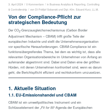
/
/
3. April 2024
0 Kommentare
in
Business Analytics & Reporting
,
Controlling
/
& Controllership
von
DI Fridtjof Sobanski
und
Dipl.-Kfm. Eduard Kurz, LL.M.
Von der Compliance-Pflicht zur
strategischen Bedeutung
Der CO
-Grenzausgleichsmechanismus (Carbon Border
2
Adjustment Mechanism – CBAM) trifft große Teile der
europäischen Industrie und stellt die Unternehmensorganisation
vor spezifische Herausforderungen. CBAM-Compliance ist ein
funktionsübergreifendes Thema, bei dem es wichtig ist, dass alle
relevanten Organisationsbereiche im Unternehmen von Anfang an
aufeinander abgestimmt sind. Dabei sind Daten eine der größten
Hürden, mit denen Unternehmen konfrontiert sind, wenn es darum
geht, die Berichtspflicht effizient und rechtskonform umzusetzen.
1. Aktuelle Situation
1.1. EU-Emissionshandel und CBAM
CBAM ist ein umweltpolitisches Instrument und ein
Schlüsselelement der
„Fit for 55“
-Agenda der Europäischen