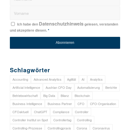
Datenschutzhinweis
Ich habe den
gelesen, verstanden
und akzeptiere diesen.
*
Schlagwörter
Accounting
Advanced Analytics
Agilität
AI
Analytics
Artificial Intelligence
Austrian CFO Day
Automatisierung
Berichte
Betriebswirtschaft
Big Data
Bilanz
Blockchain
Business Intelligence
Business Partner
CFO
CFO-Organisation
CFOaktuell
ChatGPT
Compliance
Controller
Controller Institut on Spot
Controllertag
Controlling
Controlling-Prozesse
Controllingpraxis
Corona
Coronavirus