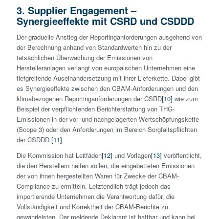
3. Supplier Engagement –
Synergieeffekte mit CSRD und CSDDD
Der graduelle Anstieg der Reportinganforderungen ausgehend von
der Berechnung anhand von Standardwerten hin zu der
tatsächlichen Überwachung der Emissionen von
Herstelleranlagen verlangt von europäischen Unternehmen eine
tiefgreifende Auseinandersetzung mit ihrer Lieferkette. Dabei gibt
es Synergieeffekte zwischen den CBAM-Anforderungen und den
klimabezogenen Reportinganforderungen der CSRD
[10]
wie zum
Beispiel der verpflichtenden Berichterstattung von THG-
Emissionen in der vor- und nachgelagerten Wertschöpfungskette
(Scope 3) oder den Anforderungen im Bereich Sorgfaltspflichten
der CSDDD.
[11]
Die Kommission hat Leitfäden
[12]
und Vorlagen
[13]
veröffentlicht,
die den Herstellern helfen sollen, die eingebetteten Emissionen
der von ihnen hergestellten Waren für Zwecke der CBAM-
Compliance zu ermitteln. Letztendlich trägt jedoch das
importierende Unternehmen die Verantwortung dafür, die
Vollständigkeit und Korrektheit der CBAM-Berichte zu
gewährleisten. Der meldende Deklarant ist haftbar und kann bei