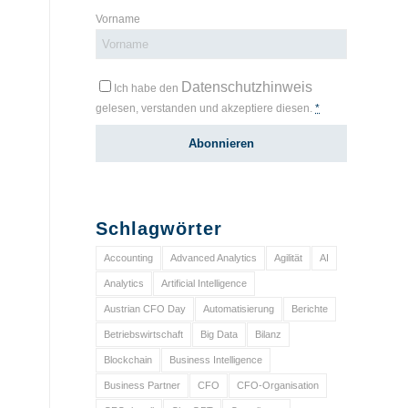
Vorname
Datenschutzhinweis
Ich habe den
gelesen, verstanden und akzeptiere diesen.
*
Schlagwörter
Accounting
Advanced Analytics
Agilität
AI
Analytics
Artificial Intelligence
Austrian CFO Day
Automatisierung
Berichte
Betriebswirtschaft
Big Data
Bilanz
Blockchain
Business Intelligence
Business Partner
CFO
CFO-Organisation