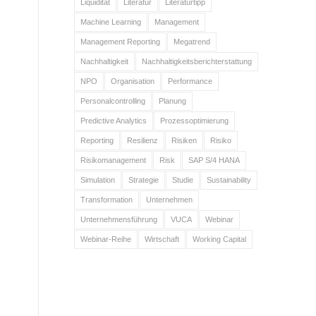
Liquidität
Literatur
Literaturtipp
Machine Learning
Management
Management Reporting
Megatrend
Nachhaltigkeit
Nachhaltigkeitsberichterstattung
NPO
Organisation
Performance
Personalcontrolling
Planung
Predictive Analytics
Prozessoptimierung
Reporting
Resilienz
Risiken
Risiko
Risikomanagement
Risk
SAP S/4 HANA
Simulation
Strategie
Studie
Sustainability
n
Transformation
Unternehmen
Unternehmensführung
VUCA
Webinar
Webinar-Reihe
Wirtschaft
Working Capital