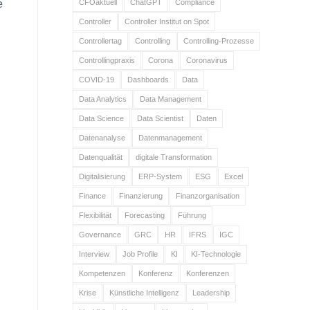
CFOaktuell
ChatGPT
Compliance
e
Controller
Controller Institut on Spot
Controllertag
Controlling
Controlling-Prozesse
Controllingpraxis
Corona
Coronavirus
COVID-19
Dashboards
Data
Data Analytics
Data Management
Data Science
Data Scientist
Daten
Datenanalyse
Datenmanagement
Datenqualität
digitale Transformation
Digitalisierung
ERP-System
ESG
Excel
Finance
Finanzierung
Finanzorganisation
Flexibilität
Forecasting
Führung
Governance
GRC
HR
IFRS
IGC
Interview
Job Profile
KI
KI-Technologie
Kompetenzen
Konferenz
Konferenzen
Krise
Künstliche Intelligenz
Leadership