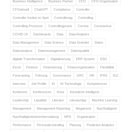
Business Intelligence
Business Partner
CFO
CFO-Organisation
CFOaktuell
ChatGPT
Compliance
Controller
Controller Institut on Spot
Controllertag
Controlling
Controlling-Prozesse
Controllingpraxis
Corona
Coronavirus
COVID-19
Dashboards
Data
Data Analytics
Data Management
Data Science
Data Scientist
Daten
Datenanalyse
Datenmanagement
Datenqualität
digitale Transformation
Digitalisierung
ERP-System
ESG
Excel
Finance
Finanzierung
Finanzorganisation
Flexibilität
Forecasting
Führung
Governance
GRC
HR
IFRS
IGC
Interview
Job Profile
KI
KI-Technologie
Kompetenzen
Konferenz
Konferenzen
Krise
Künstliche Intelligenz
Leadership
Liquidität
Literatur
Literaturtipp
Machine Learning
Management
Management Reporting
Megatrend
Nachhaltigkeit
Nachhaltigkeitsberichterstattung
NPO
Organisation
Performance
Personalcontrolling
Planung
Predictive Analytics