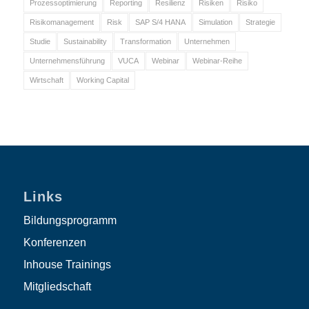
Prozessoptimierung
Reporting
Resilienz
Risiken
Risiko
Risikomanagement
Risk
SAP S/4 HANA
Simulation
Strategie
Studie
Sustainability
Transformation
Unternehmen
Unternehmensführung
VUCA
Webinar
Webinar-Reihe
Wirtschaft
Working Capital
Links
Bildungsprogramm
Konferenzen
Inhouse Trainings
Mitgliedschaft