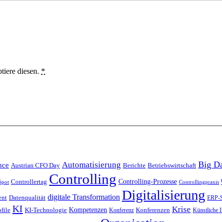
tiere diesen.
*
Big D
Automatisierung
ence
Austrian CFO Day
Berichte
Betriebswirtschaft
Controlling
Controlling-Prozesse
Controllertag
 Spot
Controllingpraxis
Digitalisierung
digitale Transformation
ent
Datenqualität
ERP-
KI
Krise
KI-Technologie
Kompetenzen
file
Konferenz
Konferenzen
Künstliche I