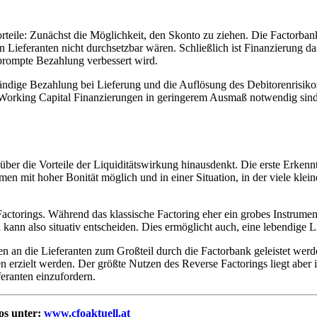
teile: Zunächst die Möglichkeit, den Skonto zu ziehen. Die Factorbank
ieferanten nicht durchsetzbar wären. Schließlich ist Finanzierung das
prompte Bezahlung verbessert wird.
lständige Bezahlung bei Lieferung und die Auflösung des Debitorenrisik
ure Working Capital Finanzierungen in geringerem Ausmaß notwendig s
er die Vorteile der Liquiditätswirkung hinausdenkt. Die erste Erkenntn
ehmen mit hoher Bonität möglich und in einer Situation, in der viele k
ctorings. Während das klassische Factoring eher ein grobes Instrument 
kann also situativ entscheiden. Dies ermöglicht auch, eine lebendige L
en an die Lieferanten zum Großteil durch die Factorbank geleistet we
 erzielt werden. Der größte Nutzen des Reverse Factorings liegt aber i
eranten einzufordern.
fos unter:
www.cfoaktuell.at