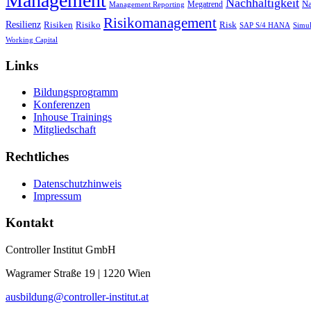
Management
Nachhaltigkeit
Megatrend
Na
Management Reporting
Risikomanagement
Resilienz
Risiken
Risiko
Risk
SAP S/4 HANA
Simul
Working Capital
Links
Bildungsprogramm
Konferenzen
Inhouse Trainings
Mitgliedschaft
Rechtliches
Datenschutzhinweis
Impressum
Kontakt
Controller Institut GmbH
Wagramer Straße 19 | 1220 Wien
ausbildung@controller-institut.at