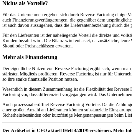
Nichts als Vorteile?
Für das Unternehmen ergeben sich durch Reverse Factoring einige Vor
auch Finanzierungsverlängerungen, die gegenüber dem ursprünglichen L
ist auch davon auszugehen, dass die Lieferantenbeziehung durch die 
Für den Lieferanten ist der naheliegende Vorteil die direkte und vol
Kunden bezahlt wird. Die Bilanz wird entlastet, da zusätzliche, te
Skonti oder Preisnachlässen erwarten.
Mehr als Finanzierung
Der eigentliche Nutzen von Reverse Factoring ergibt sich, wenn man üb
stärksten Mitglieds profitieren. Reverse Factoring ist nur für Untern
so ihre starke finanzielle Position nutzen.
Wesentlich in diesem Zusammenhang ist die Flexibilität des Reverse Fa
Factoring vor, dass differenziert vorgegangen wird. Das Unternehmen 
Auch prozessual eröffnet Reverse Factoring Vorteile. Da die Zahlung
einer großen Anzahl an Lieferanten können substanzielle Einsparungen
Sicherheitsbeständen oder kurz­fristige Mengenanpassungen beim Lief
Der Artikel ist in CFO aktuell (Heft 4/2019) erschienen. Mehr In