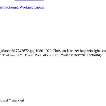
se Factoring
,
Working Capital
FS_iStock-817742672.jpg
1080
1920
Christian Kreuzer
https://insights.co
2019-12-28 12:19:57
2019-11-05 08:50:12
Was ist Reverse Factoring?
nd mit
*
markiert