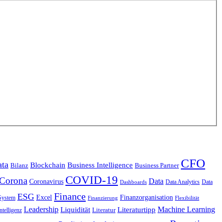
CFO
ata
Blockchain
Business Intelligence
Bilanz
Business Partner
COVID-19
Corona
Data
Coronavirus
Data Analytics
Data
Dashboards
Finance
ESG
Excel
Finanzorganisation
System
Finanzierung
Flexibilität
Leadership
Liquidität
Literaturtipp
Machine Learning
ntelligenz
Literatur