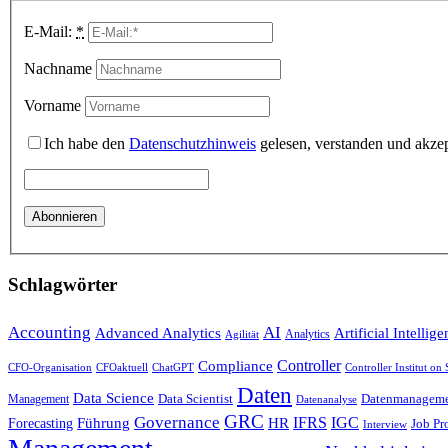
E-Mail:
*
Nachname
Vorname
Ich habe den
Datenschutzhinweis
gelesen, verstanden und akzep
Schlagwörter
Accounting
AI
Advanced Analytics
Artificial Intellig
Analytics
Agilität
Compliance
Controller
CFOaktuell
ChatGPT
CFO-Organisation
Controller Institut on
Daten
Data Science
Datenmanagem
Management
Data Scientist
Datenanalyse
GRC
Governance
HR
IFRS
IGC
Führung
Forecasting
Job Pro
Interview