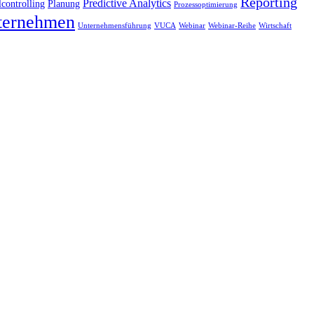
Reporting
Predictive Analytics
lcontrolling
Planung
Prozessoptimierung
ternehmen
Unternehmensführung
Webinar
Wirtschaft
VUCA
Webinar-Reihe