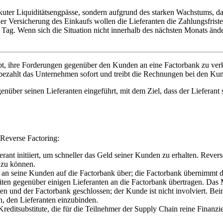
 akuter Liquiditätsengpässe, sondern aufgrund des starken Wachstums,
r Versicherung des Einkaufs wollen die Lieferanten die Zahlungsfriste
u Tag. Wenn sich die Situation nicht innerhalb des nächsten Monats änd
ubt, ihre Forderungen gegenüber den Kunden an eine Factorbank zu ve
 bezahlt das Unternehmen sofort und treibt die Rechnungen bei den Kun
über seinen Lieferanten eingeführt, mit dem Ziel, dass der Lieferant 
Reverse Factoring:
rant initiiert, um schneller das Geld seiner Kunden zu erhalten. Rever
 zu können.
an seine Kunden auf die Factorbank über; die Factorbank übernimmt 
iten gegenüber einigen Lieferanten an die Factorbank übertragen. Das 
 und der Factorbank geschlossen; der Kunde ist nicht involviert. Be
h, den Lieferanten einzubinden.
Kreditsubstitute, die für die Teilnehmer der Supply Chain reine Finanzi