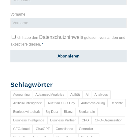
Vorname
Datenschutzhinweis
Ich habe den
gelesen, verstanden und
akzeptiere diesen.
*
Schlagwörter
Accounting
Advanced Analytics
Agilität
AI
Analytics
Artificial Intelligence
Austrian CFO Day
Automatisierung
Berichte
Betriebswirtschaft
Big Data
Bilanz
Blockchain
Business Intelligence
Business Partner
CFO
CFO-Organisation
CFOaktuell
ChatGPT
Compliance
Controller