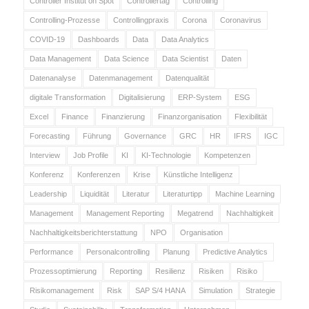
Controller Institut on Spot
Controllertag
Controlling
Controlling-Prozesse
Controllingpraxis
Corona
Coronavirus
COVID-19
Dashboards
Data
Data Analytics
Data Management
Data Science
Data Scientist
Daten
Datenanalyse
Datenmanagement
Datenqualität
digitale Transformation
Digitalisierung
ERP-System
ESG
Excel
Finance
Finanzierung
Finanzorganisation
Flexibilität
Forecasting
Führung
Governance
GRC
HR
IFRS
IGC
Interview
Job Profile
KI
KI-Technologie
Kompetenzen
Konferenz
Konferenzen
Krise
Künstliche Intelligenz
Leadership
Liquidität
Literatur
Literaturtipp
Machine Learning
Management
Management Reporting
Megatrend
Nachhaltigkeit
Nachhaltigkeitsberichterstattung
NPO
Organisation
Performance
Personalcontrolling
Planung
Predictive Analytics
Prozessoptimierung
Reporting
Resilienz
Risiken
Risiko
Risikomanagement
Risk
SAP S/4 HANA
Simulation
Strategie