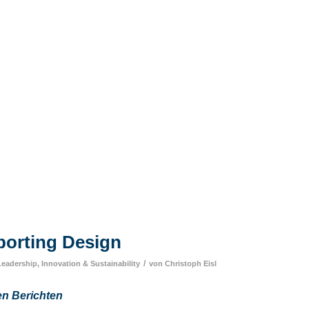
orting Design
/
Leadership, Innovation & Sustainability
von
Christoph Eisl
en Berichten