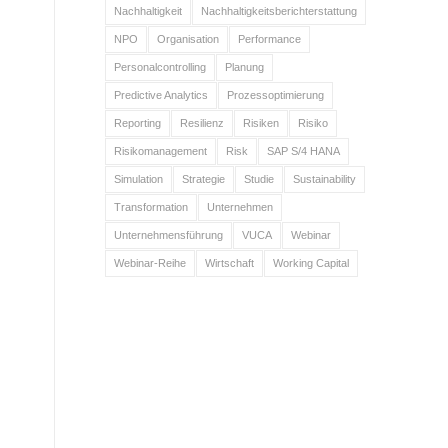
Nachhaltigkeit
Nachhaltigkeitsberichterstattung
NPO
Organisation
Performance
Personalcontrolling
Planung
Predictive Analytics
Prozessoptimierung
Reporting
Resilienz
Risiken
Risiko
Risikomanagement
Risk
SAP S/4 HANA
Simulation
Strategie
Studie
Sustainability
Transformation
Unternehmen
Unternehmensführung
VUCA
Webinar
Webinar-Reihe
Wirtschaft
Working Capital