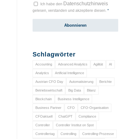
Datenschutzhinweis
Ich habe den
gelesen, verstanden und akzeptiere diesen.
*
Schlagwörter
Accounting
Advanced Analytics
Agilität
AI
Analytics
Artificial Intelligence
Austrian CFO Day
Automatisierung
Berichte
Betriebswirtschaft
Big Data
Bilanz
Blockchain
Business Intelligence
Business Partner
CFO
CFO-Organisation
CFOaktuell
ChatGPT
Compliance
Controller
Controller Institut on Spot
Controllertag
Controlling
Controlling-Prozesse