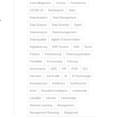
Controllingpraxis
Corona
Coronavirus
COVID-19
Dashboards
Data
Data Analytics
Data Management
Data Science
Data Scientist
Daten
Datenanalyse
Datenmanagement
Datenqualität
digitale Transformation
Digitalisierung
ERP-System
ESG
Excel
Finance
Finanzierung
Finanzorganisation
Flexibilität
Forecasting
Führung
Governance
GRC
HR
IFRS
IGC
Interview
Job Profile
KI
KI-Technologie
Kompetenzen
Konferenz
Konferenzen
Krise
Künstliche Intelligenz
Leadership
Liquidität
Literatur
Literaturtipp
Machine Learning
Management
Management Reporting
Megatrend