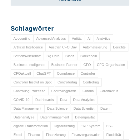
Schlagwörter
Accounting
Advanced Analytics
Agilität
AI
Analytics
Artificial Intelligence
Austrian CFO Day
Automatisierung
Berichte
Betriebswirtschaft
Big Data
Bilanz
Blockchain
Business Intelligence
Business Partner
CFO
CFO-Organisation
CFOaktuell
ChatGPT
Compliance
Controller
Controller Institut on Spot
Controllertag
Controlling
Controlling-Prozesse
Controllingpraxis
Corona
Coronavirus
COVID-19
Dashboards
Data
Data Analytics
Data Management
Data Science
Data Scientist
Daten
Datenanalyse
Datenmanagement
Datenqualität
digitale Transformation
Digitalisierung
ERP-System
ESG
Excel
Finance
Finanzierung
Finanzorganisation
Flexibilität