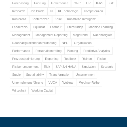
Forecasting
Führung
Governance
GRC
HR
IFRS
IGC
Interview
Job Profile
KI
KI-Technologie
Kompetenzen
Konferenz
Konferenzen
Krise
Künstliche Intelligenz
Leadership
Liquidität
Literatur
Literaturtipp
Machine Learning
Management
Management Reporting
Megatrend
Nachhaltigkeit
Nachhaltigkeitsberichterstattung
NPO
Organisation
Performance
Personalcontrolling
Planung
Predictive Analytics
Prozessoptimierung
Reporting
Resilienz
Risiken
Risiko
Risikomanagement
Risk
SAP S/4 HANA
Simulation
Strategie
Studie
Sustainability
Transformation
Unternehmen
Unternehmensführung
VUCA
Webinar
Webinar-Reihe
Wirtschaft
Working Capital