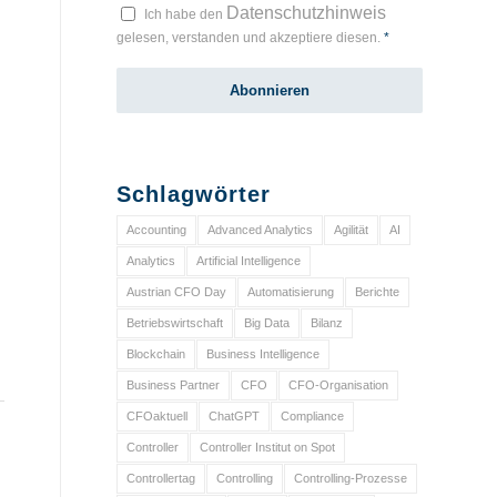
Datenschutzhinweis
Ich habe den
gelesen, verstanden und akzeptiere diesen.
*
Schlagwörter
Accounting
Advanced Analytics
Agilität
AI
Analytics
Artificial Intelligence
Austrian CFO Day
Automatisierung
Berichte
Betriebswirtschaft
Big Data
Bilanz
Blockchain
Business Intelligence
Business Partner
CFO
CFO-Organisation
CFOaktuell
ChatGPT
Compliance
Controller
Controller Institut on Spot
Controllertag
Controlling
Controlling-Prozesse