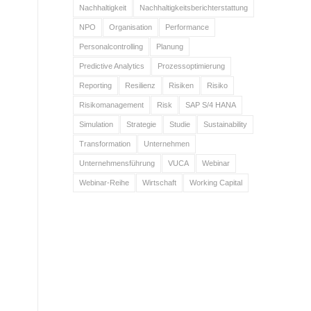
Nachhaltigkeit
Nachhaltigkeitsberichterstattung
NPO
Organisation
Performance
Personalcontrolling
Planung
Predictive Analytics
Prozessoptimierung
Reporting
Resilienz
Risiken
Risiko
Risikomanagement
Risk
SAP S/4 HANA
Simulation
Strategie
Studie
Sustainability
Transformation
Unternehmen
Unternehmensführung
VUCA
Webinar
Webinar-Reihe
Wirtschaft
Working Capital