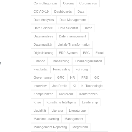
Controllingpraxis
Corona
Coronavirus
COVID-19
Dashboards
Data
Data Analytics
Data Management
Data Science
Data Scientist
Daten
Datenanalyse
Datenmanagement
Datenqualität
digitale Transformation
Digitalisierung
ERP-System
ESG
Excel
Finance
Finanzierung
Finanzorganisation
k
Flexibilität
Forecasting
Führung
Governance
GRC
HR
IFRS
IGC
Interview
Job Profile
KI
KI-Technologie
Kompetenzen
Konferenz
Konferenzen
Krise
Künstliche Intelligenz
Leadership
Liquidität
Literatur
Literaturtipp
Machine Learning
Management
Management Reporting
Megatrend