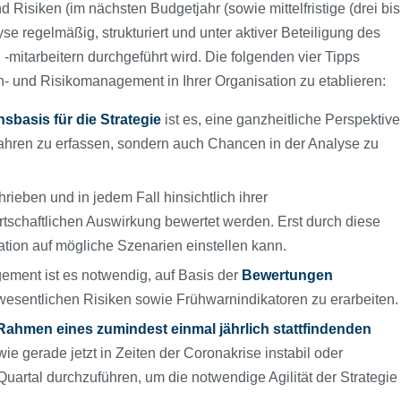
 Risiken (im nächsten Budgetjahr (sowie mittelfristige (drei bis
lyse regelmäßig, strukturiert und unter aktiver Beteiligung des
itarbeitern durchgeführt wird. Die folgenden vier Tipps
- und Risikomanagement in Ihrer Organisation zu etablieren:
nsbasis für die Strategie
ist es, eine ganzheitliche Perspektive
ahren zu erfassen, sondern auch Chancen in der Analyse zu
hrieben und in jedem Fall hinsichtlich ihrer
wirtschaftlichen Auswirkung bewertet werden. Erst durch diese
ation auf mögliche Szenarien einstellen kann.
ment ist es notwendig, auf Basis der
Bewertungen
 wesentlichen Risiken sowie Frühwarnindikatoren zu erarbeiten.
Rahmen eines zumindest einmal jährlich stattfindenden
wie gerade jetzt in Zeiten der Coronakrise instabil oder
uartal durchzuführen, um die notwendige Agilität der Strategie