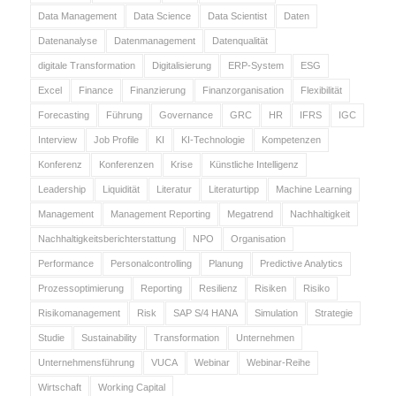
Data Management
Data Science
Data Scientist
Daten
Datenanalyse
Datenmanagement
Datenqualität
digitale Transformation
Digitalisierung
ERP-System
ESG
Excel
Finance
Finanzierung
Finanzorganisation
Flexibilität
Forecasting
Führung
Governance
GRC
HR
IFRS
IGC
Interview
Job Profile
KI
KI-Technologie
Kompetenzen
Konferenz
Konferenzen
Krise
Künstliche Intelligenz
Leadership
Liquidität
Literatur
Literaturtipp
Machine Learning
Management
Management Reporting
Megatrend
Nachhaltigkeit
Nachhaltigkeitsberichterstattung
NPO
Organisation
Performance
Personalcontrolling
Planung
Predictive Analytics
Prozessoptimierung
Reporting
Resilienz
Risiken
Risiko
Risikomanagement
Risk
SAP S/4 HANA
Simulation
Strategie
Studie
Sustainability
Transformation
Unternehmen
Unternehmensführung
VUCA
Webinar
Webinar-Reihe
Wirtschaft
Working Capital