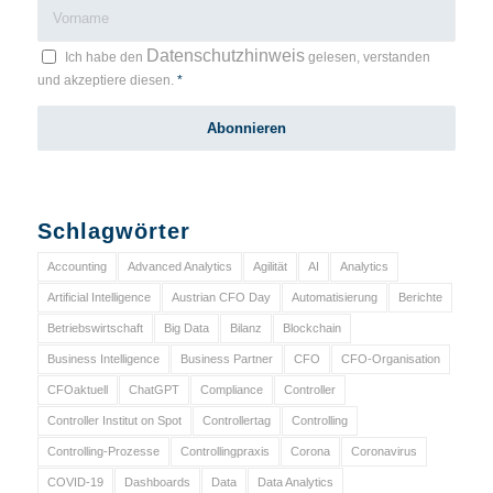
Datenschutzhinweis
Ich habe den
gelesen, verstanden
und akzeptiere diesen.
*
Schlagwörter
Accounting
Advanced Analytics
Agilität
AI
Analytics
Artificial Intelligence
Austrian CFO Day
Automatisierung
Berichte
Betriebswirtschaft
Big Data
Bilanz
Blockchain
Business Intelligence
Business Partner
CFO
CFO-Organisation
CFOaktuell
ChatGPT
Compliance
Controller
Controller Institut on Spot
Controllertag
Controlling
Controlling-Prozesse
Controllingpraxis
Corona
Coronavirus
COVID-19
Dashboards
Data
Data Analytics