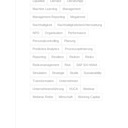
Liquidität
Literatur
Literaturtipp
Machine Learning
Management
Management Reporting
Megatrend
Nachhaltigkeit
Nachhaltigkeitsberichterstattung
NPO
Organisation
Performance
Personalcontrolling
Planung
Predictive Analytics
Prozessoptimierung
Reporting
Resilienz
Risiken
Risiko
Risikomanagement
Risk
SAP S/4 HANA
Simulation
Strategie
Studie
Sustainability
Transformation
Unternehmen
Unternehmensführung
VUCA
Webinar
Webinar-Reihe
Wirtschaft
Working Capital