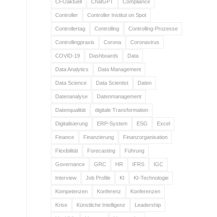
CFOaktuell
ChatGPT
Compliance
Controller
Controller Institut on Spot
Controllertag
Controlling
Controlling-Prozesse
Controllingpraxis
Corona
Coronavirus
COVID-19
Dashboards
Data
Data Analytics
Data Management
Data Science
Data Scientist
Daten
Datenanalyse
Datenmanagement
Datenqualität
digitale Transformation
Digitalisierung
ERP-System
ESG
Excel
Finance
Finanzierung
Finanzorganisation
Flexibilität
Forecasting
Führung
Governance
GRC
HR
IFRS
IGC
Interview
Job Profile
KI
KI-Technologie
Kompetenzen
Konferenz
Konferenzen
Krise
Künstliche Intelligenz
Leadership