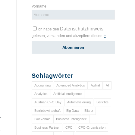
Vorname
Datenschutzhinweis
Ich habe den
gelesen, verstanden und akzeptiere diesen.
*
Schlagwörter
Accounting
Advanced Analytics
Agilität
AI
Analytics
Artificial Intelligence
Austrian CFO Day
Automatisierung
Berichte
Betriebswirtschaft
Big Data
Bilanz
Blockchain
Business Intelligence
Business Partner
CFO
CFO-Organisation
e