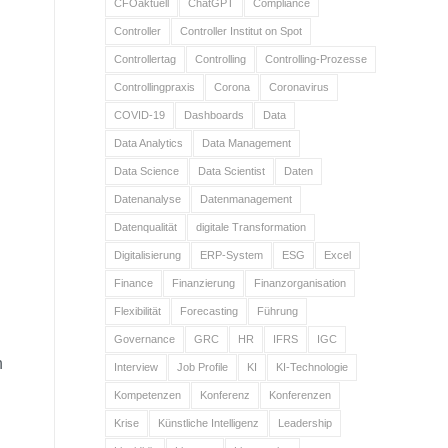
CFOaktuell
ChatGPT
Compliance
Controller
Controller Institut on Spot
Controllertag
Controlling
Controlling-Prozesse
Controllingpraxis
Corona
Coronavirus
COVID-19
Dashboards
Data
n
Data Analytics
Data Management
Data Science
Data Scientist
Daten
Datenanalyse
Datenmanagement
Datenqualität
digitale Transformation
Digitalisierung
ERP-System
ESG
Excel
Finance
Finanzierung
Finanzorganisation
Flexibilität
Forecasting
Führung
Governance
GRC
HR
IFRS
IGC
n
Interview
Job Profile
KI
KI-Technologie
Kompetenzen
Konferenz
Konferenzen
Krise
Künstliche Intelligenz
Leadership