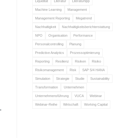
Liquidität
Literatur
Literaturtipp
Machine Learning
Management
Management Reporting
Megatrend
Nachhaltigkeit
Nachhaltigkeitsberichterstattung
NPO
Organisation
Performance
Personalcontrolling
Planung
Predictive Analytics
Prozessoptimierung
Reporting
Resilienz
Risiken
Risiko
Risikomanagement
Risk
SAP S/4 HANA
Simulation
Strategie
Studie
Sustainability
Transformation
Unternehmen
Unternehmensführung
VUCA
Webinar
Webinar-Reihe
Wirtschaft
Working Capital