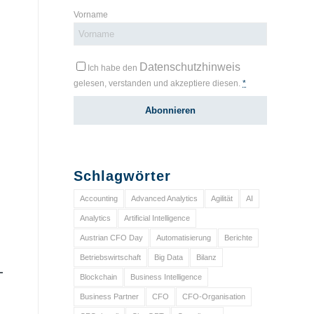
Vorname
Datenschutzhinweis
Ich habe den
gelesen, verstanden und akzeptiere diesen.
*
Schlagwörter
Accounting
Advanced Analytics
Agilität
AI
Analytics
Artificial Intelligence
Austrian CFO Day
Automatisierung
Berichte
Betriebswirtschaft
Big Data
Bilanz
Blockchain
Business Intelligence
Business Partner
CFO
CFO-Organisation