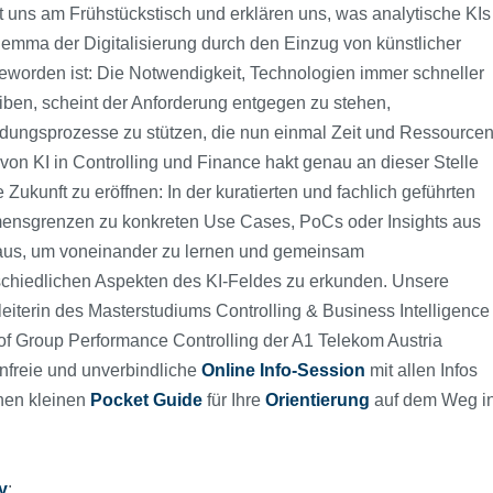
 uns am Frühstückstisch und erklären uns, was analytische KIs
lemma der Digitalisierung durch den Einzug von künstlicher
geworden ist: Die Notwendigkeit, Technologien immer schneller
eiben, scheint der Anforderung entgegen zu stehen,
eidungsprozesse zu stützen, die nun einmal Zeit und Ressource
on KI in Controlling und Finance hakt genau an dieser Stelle
 Zukunft zu eröffnen: In der kuratierten und fachlich geführten
mensgrenzen zu konkreten Use Cases, PoCs oder Insights aus
aus, um voneinander zu lernen und gemeinsam
hiedlichen Aspekten des KI-Feldes zu erkunden. Unsere
eiterin des Masterstudiums Controlling & Business Intelligence
of Group Performance Controlling der A1 Telekom Austria
enfreie und unverbindliche
Online Info-Session
mit allen Infos
nen kleinen
Pocket
Guide
für Ihre
Orientierung
auf dem Weg i
y
: