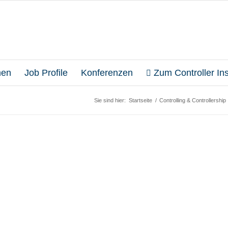
en
Job Profile
Konferenzen
Zum Controller Inst
Sie sind hier:
Startseite
/
Controlling & Controllership