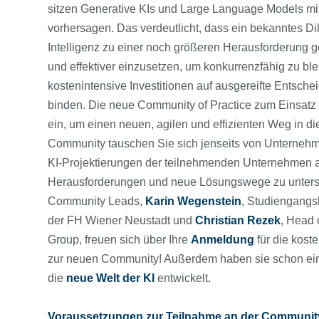
sitzen Generative KIs und Large Language Models mit
vorhersagen. Das verdeutlicht, dass ein bekanntes Di
Intelligenz zu einer noch größeren Herausforderung 
und effektiver einzusetzen, um konkurrenzfähig zu bl
kostenintensive Investitionen auf ausgereifte Entsch
binden. Die neue Community of Practice zum Einsatz v
ein, um einen neuen, agilen und effizienten Weg in die
Community tauschen Sie sich jenseits von Unterneh
KI-Projektierungen der teilnehmenden Unternehmen 
Herausforderungen und neue Lösungswege zu untersc
Community Leads,
Karin Wegenstein
, Studiengangsl
der FH Wiener Neustadt und
Christian Rezek
, Head 
Group, freuen sich über Ihre
Anmeldung
für die kost
zur neuen Community! Außerdem haben sie schon ei
die
neue Welt der KI
entwickelt.
Voraussetzungen zur Teil
n
ahme an der Communit