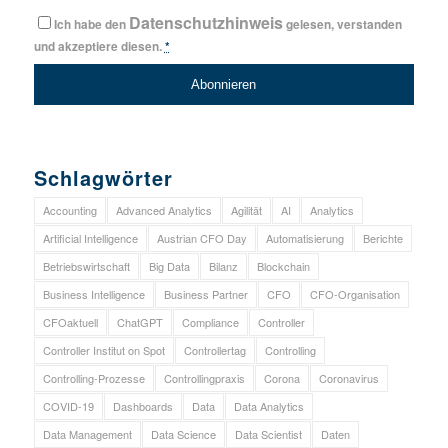
Datenschutzhinweis
Ich habe den
gelesen, verstanden
und akzeptiere diesen.
*
Schlagwörter
Accounting
Advanced Analytics
Agilität
AI
Analytics
Artificial Intelligence
Austrian CFO Day
Automatisierung
Berichte
Betriebswirtschaft
Big Data
Bilanz
Blockchain
Business Intelligence
Business Partner
CFO
CFO-Organisation
CFOaktuell
ChatGPT
Compliance
Controller
Controller Institut on Spot
Controllertag
Controlling
Controlling-Prozesse
Controllingpraxis
Corona
Coronavirus
COVID-19
Dashboards
Data
Data Analytics
Data Management
Data Science
Data Scientist
Daten