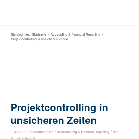
Sie sind hier:
Startseite
/
Accounting & Financial Reporting
/
Projektcontrolling in unsicheren Zeiten
Projektcontrolling in
unsicheren Zeiten
/
/
/
2. Juli 2020
0 Kommentare
in
Accounting & Financial Reporting
von
Patrick Schwarzl