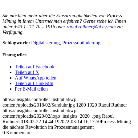
Sie möchten mehr über die Einsatzmöglichkeiten von Process
Mining in Ihrem Unternehmen erfahren? Gerne stehe ich Ihnen
unter +43 1 211 70 – 1916 oder
raoul.ruthner@at.ey.com
zur
Verfügung.
Schlagworte:
Digitalisierung
,
Prozessoptimierung
Eintrag teilen
Teilen auf Facebook
Teilen auf X
Auf WhatsApp teilen
Teilen auf LinkedIn
Per E-Mail teilen
https://insights.controller-institut.at/wp-
content/uploads/2018/02/Sanduhr.jpg
1280
1920
Raoul Ruthner
https://insights.controller-institut.at/wp-
content/uploads/2020/02/logo_insights_2020_.png
Raoul
Ruthner
2018-02-22 14:44:19
2022-03-14 16:17:50
Process Mining –
die nächste Revolution im Prozessmanagement
0
Kommentare