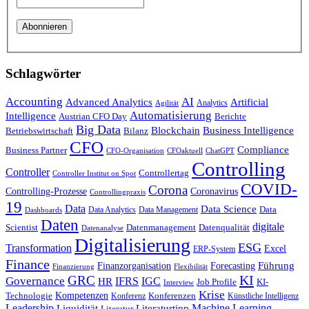
Schlagwörter
Accounting
AI
Advanced Analytics
Artificial
Analytics
Agilität
Automatisierung
Intelligence
Austrian CFO Day
Berichte
Big Data
Blockchain
Business Intelligence
Betriebswirtschaft
Bilanz
CFO
Compliance
Business Partner
CFOaktuell
ChatGPT
CFO-Organisation
Controlling
Controller
Controllertag
Controller Institut on Spot
COVID-
Corona
Controlling-Prozesse
Coronavirus
Controllingpraxis
19
Data
Data Science
Data Analytics
Data Management
Data
Dashboards
Daten
digitale
Datenmanagement
Scientist
Datenqualität
Datenanalyse
Digitalisierung
ESG
Transformation
Excel
ERP-System
Finance
Führung
Finanzorganisation
Forecasting
Finanzierung
Flexibilität
KI
GRC
Governance
HR
IFRS
IGC
KI-
Job Profile
Interview
Krise
Technologie
Kompetenzen
Konferenz
Konferenzen
Künstliche Intelligenz
Leadership
Liquidität
Literaturtipp
Machine Learning
Literatur