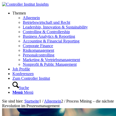
Themen
Allgemein
Betriebswirtschaft und Recht
Leadership, Innovation & Sustainability
Controlling & Controllership
Business Analytics & Reporting
Accounting & Financial Reporting
Corporate Finance
Risikomanagement
Personalcontrolling
Marketing & Vertriebsmanagement
Nonprofit & Public Management
Job Profile
Konferenzen
Zum Controller Institut
Suche
Menü
Menü
Sie sind hier:
Startseite
1
/
Allgemein
2
/
Process Mining – die nächste
Revolution im Prozessmanagement