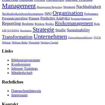
Management
Nachhaltigkeit
Megatrend
Management Reporting
Organisation
NPO
Nachhaltigkeitsberichterstattung
Performance
Predictive Analytics
Personalcontrolling
Planung
Prozessoptimierung
Risikomanagement
Reporting
Resilienz
Risiken
Risiko
Risk
Strategie
Studie
Sustainability
SAP S/4 HANA
Simulation
Unternehmen
Transformation
Unternehmensführung
VUCA
Webinar
Wirtschaft
Webinar-Reihe
Working Capital
Links
Bildungsprogramm
Konferenzen
Inhouse Trainings
Mitgliedschaft
Rechtliches
Datenschutzhinweis
Impressum
Kontakt