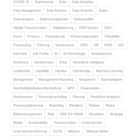
COVID-19
Dashboards
Data
Data Analytics
Data Management
Data Science
Data Scientist
Daten
Datenanalyse
Datenmanagement
Datenqualität
digitale Transformation
Digitalisierung
ERP-System
ESG
Excel
Finance
Finanzierung
Finanzorganisation
Flexibilität
Forecasting
Führung
Governance
GRC
HR
IFRS
IGC
Interview
Job Profile
KI
KI-Technologie
Kompetenzen
Konferenz
Konferenzen
Krise
Künstliche Intelligenz
Leadership
Liquidität
Literatur
Literaturtipp
Machine Learning
Management
Management Reporting
Megatrend
Nachhaltigkeit
Nachhaltigkeitsberichterstattung
NPO
Organisation
Performance
Personalcontrolling
Planung
Predictive Analytics
Prozessoptimierung
Reporting
Resilienz
Risiken
Risiko
Risikomanagement
Risk
SAP S/4 HANA
Simulation
Strategie
Studie
Sustainability
Transformation
Unternehmen
Unternehmensführung
VUCA
Webinar
Webinar-Reihe