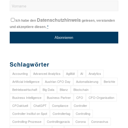
Datenschutzhinweis
Ich habe den
gelesen, verstanden
und akzeptiere diesen.
*
Schlagwörter
Accounting
Advanced Analytics
Agilität
AI
Analytics
Artificial Intelligence
Austrian CFO Day
Automatisierung
Berichte
Betriebswirtschaft
Big Data
Bilanz
Blockchain
Business Intelligence
Business Partner
CFO
CFO-Organisation
CFOaktuell
ChatGPT
Compliance
Controller
Controller Institut on Spot
Controllertag
Controlling
Controlling-Prozesse
Controllingpraxis
Corona
Coronavirus