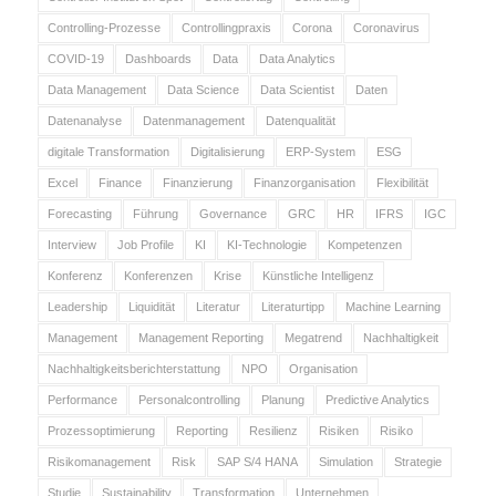
Controlling-Prozesse
Controllingpraxis
Corona
Coronavirus
COVID-19
Dashboards
Data
Data Analytics
Data Management
Data Science
Data Scientist
Daten
Datenanalyse
Datenmanagement
Datenqualität
digitale Transformation
Digitalisierung
ERP-System
ESG
Excel
Finance
Finanzierung
Finanzorganisation
Flexibilität
Forecasting
Führung
Governance
GRC
HR
IFRS
IGC
Interview
Job Profile
KI
KI-Technologie
Kompetenzen
Konferenz
Konferenzen
Krise
Künstliche Intelligenz
Leadership
Liquidität
Literatur
Literaturtipp
Machine Learning
Management
Management Reporting
Megatrend
Nachhaltigkeit
Nachhaltigkeitsberichterstattung
NPO
Organisation
Performance
Personalcontrolling
Planung
Predictive Analytics
Prozessoptimierung
Reporting
Resilienz
Risiken
Risiko
Risikomanagement
Risk
SAP S/4 HANA
Simulation
Strategie
Studie
Sustainability
Transformation
Unternehmen