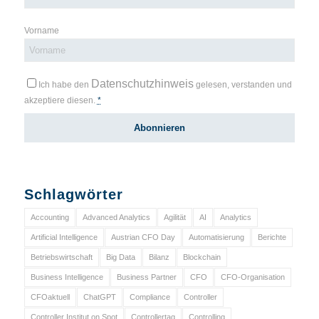
Vorname
Datenschutzhinweis
Ich habe den
gelesen, verstanden und
akzeptiere diesen.
*
Schlagwörter
Accounting
Advanced Analytics
Agilität
AI
Analytics
Artificial Intelligence
Austrian CFO Day
Automatisierung
Berichte
Betriebswirtschaft
Big Data
Bilanz
Blockchain
Business Intelligence
Business Partner
CFO
CFO-Organisation
CFOaktuell
ChatGPT
Compliance
Controller
Controller Institut on Spot
Controllertag
Controlling