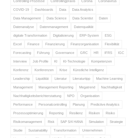
Controlling-Prozesse
Controllingpraxis
Corona
Coronavirus
COVID-19
Dashboards
Data
Data Analytics
Data Management
Data Science
Data Scientist
Daten
Datenanalyse
Datenmanagement
Datenqualität
digitale Transformation
Digitalisierung
ERP-System
ESG
Excel
Finance
Finanzierung
Finanzorganisation
Flexibilität
Forecasting
Führung
Governance
GRC
HR
IFRS
IGC
Interview
Job Profile
KI
KI-Technologie
Kompetenzen
Konferenz
Konferenzen
Krise
Künstliche Intelligenz
Leadership
Liquidität
Literatur
Literaturtipp
Machine Learning
Management
Management Reporting
Megatrend
Nachhaltigkeit
Nachhaltigkeitsberichterstattung
NPO
Organisation
Performance
Personalcontrolling
Planung
Predictive Analytics
Prozessoptimierung
Reporting
Resilienz
Risiken
Risiko
Risikomanagement
Risk
SAP S/4 HANA
Simulation
Strategie
Studie
Sustainability
Transformation
Unternehmen