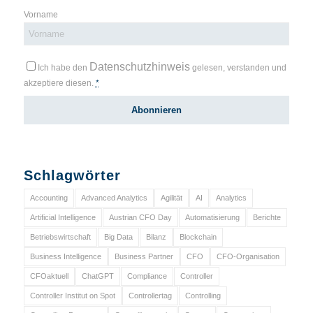
Vorname
Datenschutzhinweis
Ich habe den
gelesen, verstanden und
akzeptiere diesen.
*
Schlagwörter
Accounting
Advanced Analytics
Agilität
AI
Analytics
Artificial Intelligence
Austrian CFO Day
Automatisierung
Berichte
Betriebswirtschaft
Big Data
Bilanz
Blockchain
Business Intelligence
Business Partner
CFO
CFO-Organisation
CFOaktuell
ChatGPT
Compliance
Controller
Controller Institut on Spot
Controllertag
Controlling