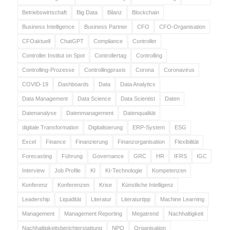
Betriebswirtschaft
Big Data
Bilanz
Blockchain
Business Intelligence
Business Partner
CFO
CFO-Organisation
CFOaktuell
ChatGPT
Compliance
Controller
Controller Institut on Spot
Controllertag
Controlling
Controlling-Prozesse
Controllingpraxis
Corona
Coronavirus
COVID-19
Dashboards
Data
Data Analytics
Data Management
Data Science
Data Scientist
Daten
Datenanalyse
Datenmanagement
Datenqualität
digitale Transformation
Digitalisierung
ERP-System
ESG
Excel
Finance
Finanzierung
Finanzorganisation
Flexibilität
Forecasting
Führung
Governance
GRC
HR
IFRS
IGC
Interview
Job Profile
KI
KI-Technologie
Kompetenzen
Konferenz
Konferenzen
Krise
Künstliche Intelligenz
Leadership
Liquidität
Literatur
Literaturtipp
Machine Learning
Management
Management Reporting
Megatrend
Nachhaltigkeit
Nachhaltigkeitsberichterstattung
NPO
Organisation