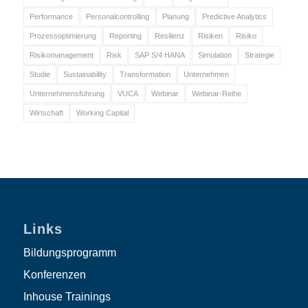
Performance
Personalcontrolling
Planung
Predictive Analytics
Prozessoptimierung
Reporting
Resilienz
Risiken
Risiko
Risikomanagement
Risk
SAP S/4 HANA
Simulation
Strategie
Studie
Sustainability
Transformation
Unternehmen
Unternehmensführung
VUCA
Webinar
Webinar-Reihe
Wirtschaft
Working Capital
Links
Bildungsprogramm
Konferenzen
Inhouse Trainings