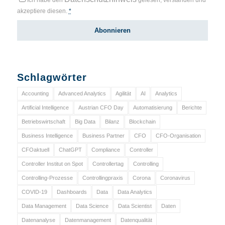
Ich habe den
gelesen, verstanden und
akzeptiere diesen.
*
Schlagwörter
Accounting
Advanced Analytics
Agilität
AI
Analytics
Artificial Intelligence
Austrian CFO Day
Automatisierung
Berichte
Betriebswirtschaft
Big Data
Bilanz
Blockchain
Business Intelligence
Business Partner
CFO
CFO-Organisation
CFOaktuell
ChatGPT
Compliance
Controller
Controller Institut on Spot
Controllertag
Controlling
Controlling-Prozesse
Controllingpraxis
Corona
Coronavirus
COVID-19
Dashboards
Data
Data Analytics
Data Management
Data Science
Data Scientist
Daten
Datenanalyse
Datenmanagement
Datenqualität