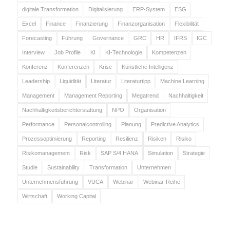
digitale Transformation
Digitalisierung
ERP-System
ESG
Excel
Finance
Finanzierung
Finanzorganisation
Flexibilität
Forecasting
Führung
Governance
GRC
HR
IFRS
IGC
Interview
Job Profile
KI
KI-Technologie
Kompetenzen
Konferenz
Konferenzen
Krise
Künstliche Intelligenz
Leadership
Liquidität
Literatur
Literaturtipp
Machine Learning
Management
Management Reporting
Megatrend
Nachhaltigkeit
Nachhaltigkeitsberichterstattung
NPO
Organisation
Performance
Personalcontrolling
Planung
Predictive Analytics
Prozessoptimierung
Reporting
Resilienz
Risiken
Risiko
Risikomanagement
Risk
SAP S/4 HANA
Simulation
Strategie
Studie
Sustainability
Transformation
Unternehmen
Unternehmensführung
VUCA
Webinar
Webinar-Reihe
Wirtschaft
Working Capital