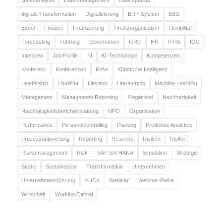
Datenanalyse
Datenmanagement
Datenqualität
digitale Transformation
Digitalisierung
ERP-System
ESG
Excel
Finance
Finanzierung
Finanzorganisation
Flexibilität
Forecasting
Führung
Governance
GRC
HR
IFRS
IGC
Interview
Job Profile
KI
KI-Technologie
Kompetenzen
Konferenz
Konferenzen
Krise
Künstliche Intelligenz
Leadership
Liquidität
Literatur
Literaturtipp
Machine Learning
Management
Management Reporting
Megatrend
Nachhaltigkeit
Nachhaltigkeitsberichterstattung
NPO
Organisation
Performance
Personalcontrolling
Planung
Predictive Analytics
Prozessoptimierung
Reporting
Resilienz
Risiken
Risiko
Risikomanagement
Risk
SAP S/4 HANA
Simulation
Strategie
Studie
Sustainability
Transformation
Unternehmen
Unternehmensführung
VUCA
Webinar
Webinar-Reihe
Wirtschaft
Working Capital