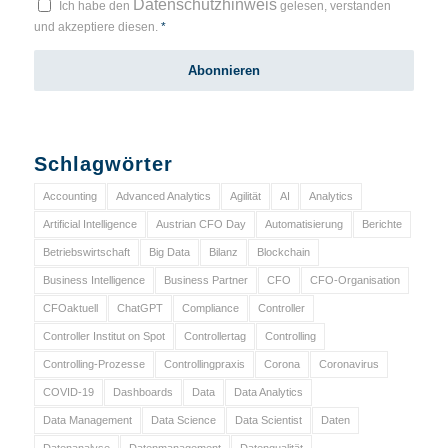
Datenschutzhinweis
Ich habe den
gelesen, verstanden
und akzeptiere diesen.
*
Schlagwörter
Accounting
Advanced Analytics
Agilität
AI
Analytics
Artificial Intelligence
Austrian CFO Day
Automatisierung
Berichte
Betriebswirtschaft
Big Data
Bilanz
Blockchain
Business Intelligence
Business Partner
CFO
CFO-Organisation
CFOaktuell
ChatGPT
Compliance
Controller
Controller Institut on Spot
Controllertag
Controlling
Controlling-Prozesse
Controllingpraxis
Corona
Coronavirus
COVID-19
Dashboards
Data
Data Analytics
Data Management
Data Science
Data Scientist
Daten