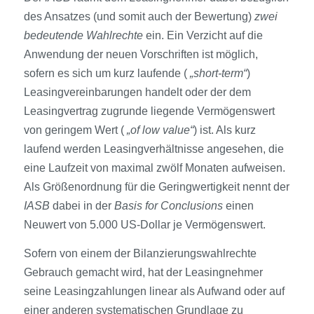
des Ansatzes (und somit auch der Bewertung)
zwei
bedeutende Wahlrechte
ein. Ein Verzicht auf die
Anwendung der neuen Vorschriften ist möglich,
sofern es sich um kurz laufende (
„short-term“
)
Leasing­vereinbarungen handelt oder der dem
Leasing­vertrag zugrunde liegende Vermögens­wert
von geringem Wert (
„of low value“
) ist. Als kurz
laufend werden Leasing­verhältnisse angesehen, die
eine Laufzeit von maximal zwölf Monaten aufweisen.
Als Größen­ordnung für die Gering­wertigkeit nennt der
IASB
dabei in der
Basis for Conclusions
einen
Neuwert von 5.000 US-Dollar je Vermögens­wert.
Sofern von einem der Bilanzierungswahl­rechte
Gebrauch gemacht wird, hat der Leasingnehmer
seine Leasing­zahlungen linear als Aufwand oder auf
einer anderen systematischen Grundlage zu