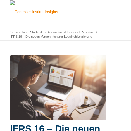
Sie sind hier:
Startseite
/
Accounting & Financial Reporting
/
IFRS 16 – Die neuen Vorschriften zur Leasingbilanzierung
IFRS 16 – Die neuen