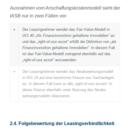
Ausnahmen vom Anschaffungs­kostenmodell
sieht der
IASB
nur in zwei Fällen vor:
▪
Der Leasingnehmer wendet das
Fair-Value-Modell in
IAS 40
„Als Finanzinvestition gehaltene Immobilien“
an
und das
„right-of-use asset“
erfüllt die Definition von
„als
Finanzinvestition gehaltene Immobilien“
. In diesem Fall
ist das Fair-Value-Modell zwingend ebenfalls auf das
„right-of-use asset“
anzuwenden.
▪
Der Leasingnehmer wendet das
Neube­wertungsmodell
in IAS 16
auf eine bestimmte Klasse von Sachanlagen
an. In diesem Fall kann er alle
„right-of-use assets“
in
dieser Klasse ebenfalls unter Nutzung des Neube­
wertungsmodells bilanzieren.
2.4. Folge­bewertung der Leasingverbindlichkeit