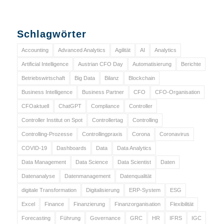
Schlagwörter
Accounting
Advanced Analytics
Agilität
AI
Analytics
Artificial Intelligence
Austrian CFO Day
Automatisierung
Berichte
Betriebswirtschaft
Big Data
Bilanz
Blockchain
Business Intelligence
Business Partner
CFO
CFO-Organisation
CFOaktuell
ChatGPT
Compliance
Controller
Controller Institut on Spot
Controllertag
Controlling
Controlling-Prozesse
Controllingpraxis
Corona
Coronavirus
COVID-19
Dashboards
Data
Data Analytics
Data Management
Data Science
Data Scientist
Daten
Datenanalyse
Datenmanagement
Datenqualität
digitale Transformation
Digitalisierung
ERP-System
ESG
Excel
Finance
Finanzierung
Finanzorganisation
Flexibilität
Forecasting
Führung
Governance
GRC
HR
IFRS
IGC