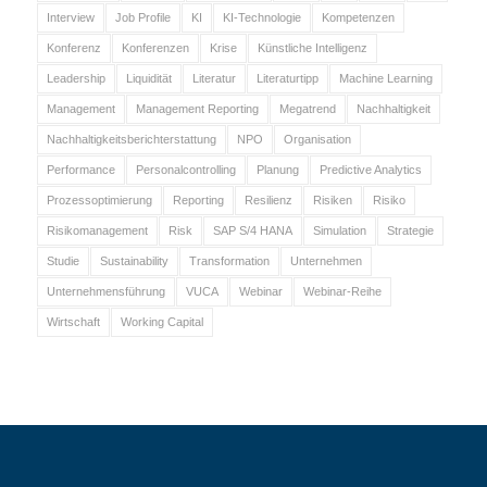
Interview
Job Profile
KI
KI-Technologie
Kompetenzen
Konferenz
Konferenzen
Krise
Künstliche Intelligenz
Leadership
Liquidität
Literatur
Literaturtipp
Machine Learning
Management
Management Reporting
Megatrend
Nachhaltigkeit
Nachhaltigkeitsberichterstattung
NPO
Organisation
Performance
Personalcontrolling
Planung
Predictive Analytics
Prozessoptimierung
Reporting
Resilienz
Risiken
Risiko
Risikomanagement
Risk
SAP S/4 HANA
Simulation
Strategie
Studie
Sustainability
Transformation
Unternehmen
Unternehmensführung
VUCA
Webinar
Webinar-Reihe
Wirtschaft
Working Capital