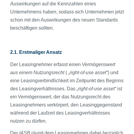
Auswirkungen
auf die Kennzahlen eines
Unternehmens haben, sodass sich Unternehmen jetzt
schon mit den Auswirkungen des neuen Standards
beschäftigen sollten.
2.1. Erstmaliger Ansatz
Der Leasingnehmer erfasst einen
Vermögens­wert
aus einem Nutzungs­recht
(
„right-of-use asset“
) und
eine Leasingverbindlichkeit im Zeitpunkt des Beginns
des Leasing­verhältnisses. Das
„right-of-use asset“
ist
ein Vermögens­wert, der das Nutzungs­recht des
Leasingnehmers verkörpert, den Leasinggegenstand
während der Laufzeit des Leasing­verhältnisses
nutzen zu dürfen.
Der
IASB
räumt dem Leasingnehmer dabei bezüglich