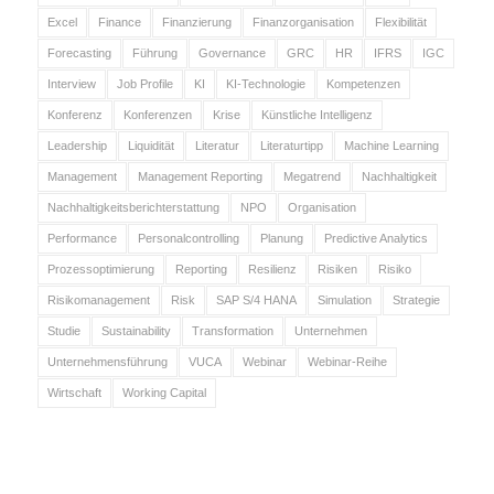
Excel
Finance
Finanzierung
Finanzorganisation
Flexibilität
Forecasting
Führung
Governance
GRC
HR
IFRS
IGC
Interview
Job Profile
KI
KI-Technologie
Kompetenzen
Konferenz
Konferenzen
Krise
Künstliche Intelligenz
Leadership
Liquidität
Literatur
Literaturtipp
Machine Learning
Management
Management Reporting
Megatrend
Nachhaltigkeit
Nachhaltigkeitsberichterstattung
NPO
Organisation
Performance
Personalcontrolling
Planung
Predictive Analytics
Prozessoptimierung
Reporting
Resilienz
Risiken
Risiko
Risikomanagement
Risk
SAP S/4 HANA
Simulation
Strategie
Studie
Sustainability
Transformation
Unternehmen
Unternehmensführung
VUCA
Webinar
Webinar-Reihe
Wirtschaft
Working Capital