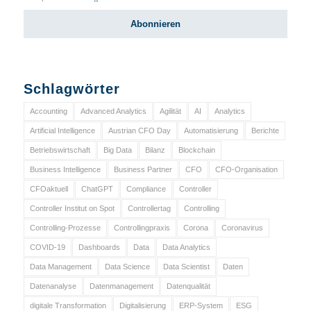
Schlagwörter
Accounting
Advanced Analytics
Agilität
AI
Analytics
Artificial Intelligence
Austrian CFO Day
Automatisierung
Berichte
Betriebswirtschaft
Big Data
Bilanz
Blockchain
Business Intelligence
Business Partner
CFO
CFO-Organisation
CFOaktuell
ChatGPT
Compliance
Controller
Controller Institut on Spot
Controllertag
Controlling
Controlling-Prozesse
Controllingpraxis
Corona
Coronavirus
COVID-19
Dashboards
Data
Data Analytics
Data Management
Data Science
Data Scientist
Daten
Datenanalyse
Datenmanagement
Datenqualität
digitale Transformation
Digitalisierung
ERP-System
ESG