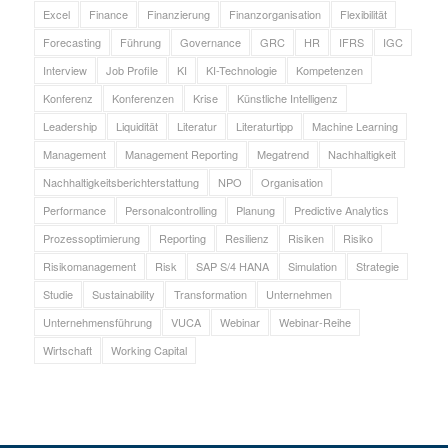
Excel
Finance
Finanzierung
Finanzorganisation
Flexibilität
Forecasting
Führung
Governance
GRC
HR
IFRS
IGC
Interview
Job Profile
KI
KI-Technologie
Kompetenzen
Konferenz
Konferenzen
Krise
Künstliche Intelligenz
Leadership
Liquidität
Literatur
Literaturtipp
Machine Learning
Management
Management Reporting
Megatrend
Nachhaltigkeit
Nachhaltigkeitsberichterstattung
NPO
Organisation
Performance
Personalcontrolling
Planung
Predictive Analytics
Prozessoptimierung
Reporting
Resilienz
Risiken
Risiko
Risikomanagement
Risk
SAP S/4 HANA
Simulation
Strategie
Studie
Sustainability
Transformation
Unternehmen
Unternehmensführung
VUCA
Webinar
Webinar-Reihe
Wirtschaft
Working Capital