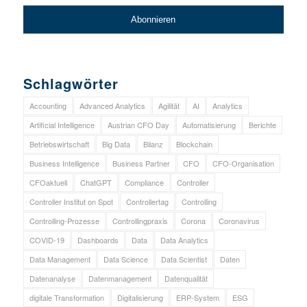
Schlagwörter
Accounting
Advanced Analytics
Agilität
AI
Analytics
Artificial Intelligence
Austrian CFO Day
Automatisierung
Berichte
Betriebswirtschaft
Big Data
Bilanz
Blockchain
Business Intelligence
Business Partner
CFO
CFO-Organisation
CFOaktuell
ChatGPT
Compliance
Controller
Controller Institut on Spot
Controllertag
Controlling
Controlling-Prozesse
Controllingpraxis
Corona
Coronavirus
COVID-19
Dashboards
Data
Data Analytics
Data Management
Data Science
Data Scientist
Daten
Datenanalyse
Datenmanagement
Datenqualität
digitale Transformation
Digitalisierung
ERP-System
ESG