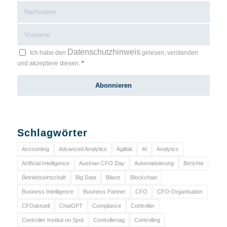
Datenschutzhinweis
Ich habe den
gelesen, verstanden
und akzeptiere diesen.
*
Schlagwörter
Accounting
Advanced Analytics
Agilität
AI
Analytics
Artificial Intelligence
Austrian CFO Day
Automatisierung
Berichte
Betriebswirtschaft
Big Data
Bilanz
Blockchain
Business Intelligence
Business Partner
CFO
CFO-Organisation
CFOaktuell
ChatGPT
Compliance
Controller
Controller Institut on Spot
Controllertag
Controlling