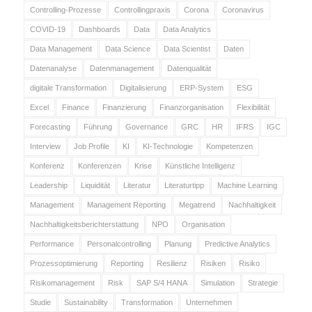
Controlling-Prozesse
Controllingpraxis
Corona
Coronavirus
COVID-19
Dashboards
Data
Data Analytics
Data Management
Data Science
Data Scientist
Daten
Datenanalyse
Datenmanagement
Datenqualität
digitale Transformation
Digitalisierung
ERP-System
ESG
Excel
Finance
Finanzierung
Finanzorganisation
Flexibilität
Forecasting
Führung
Governance
GRC
HR
IFRS
IGC
Interview
Job Profile
KI
KI-Technologie
Kompetenzen
Konferenz
Konferenzen
Krise
Künstliche Intelligenz
Leadership
Liquidität
Literatur
Literaturtipp
Machine Learning
Management
Management Reporting
Megatrend
Nachhaltigkeit
Nachhaltigkeitsberichterstattung
NPO
Organisation
Performance
Personalcontrolling
Planung
Predictive Analytics
Prozessoptimierung
Reporting
Resilienz
Risiken
Risiko
Risikomanagement
Risk
SAP S/4 HANA
Simulation
Strategie
Studie
Sustainability
Transformation
Unternehmen