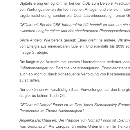
Digitalisierung ermöglicht mir bei den ÖBB zum Beispiel
Predicit
von Wartungsarbeiten der technischen Anlagen und vielleicht notw
Ergebnis­sicherung, sondern zur Qualitätsverbesserung – unser Ges
CFOaktuell:
Bei der ÖBB Infrastruktur AG handelt es sich um ein 
zwischen Langfristigkeit und der abnehmenden Planungssicherheit 
Silvia Angelo:
Wie bereits gesagt: Eines greift ins andere. Wir in
von Energie aus erneuerbaren Quellen. Und ebenfalls bis 2030 soll
fristige Strategie.
Die lang­fristige Ausrichtung unseres Unternehmens bedeutet je
(Inflationssteigerung, Personal­kostensteigerung, Energie­kostens
auch so wichtig, durch konsequente Verfolgung von Kosteneinsp
zu schaffen.
Nur so können wir kurz­fristig zB auf Verwerfungen auf den Energi
da gibt es keinen Trade-Off.
CFOaktuell:
Nomad Foods ist im Dow Jones Sustainability Europe
Perspektive im Thema Nachhaltigkeit?
Angelika Backhausen:
Der Purpose von
Nomad Foods
ist
„Servin
was Gescheit’s“
. Als Europas führendes Unternehmen für Tiefküh