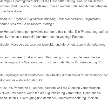
wichtige/r Sparringsp­artner:in für die Geschäftsführung. Das ist ein Bereich,
ekommen wird. Gerade in volatileren Phasen werden mehr Annahmen getroffen
grundlage dienen.
tion (zB Ergebnis-
/
Liquiditäts­sicherung, Ressourcen
/
Skills, Regulatorik,
 Themen sind für Sie besonders wichtig?
 Herausforderungen gewährleistet sein, das ist klar. Die Priorität liegt auf de
wort: Szenarien entwickeln) bekommt die notwendige Priorität.
chtigsten Ressourcen, also der Liquidität und die Unterstützung der erfahrene
n, auch anderen Stakeholdern. Gleichzeitig muss man die herrschende
mal Bewegung ins System kommt, ist hier mehr Raum für Veränderung. Für
istungsträger nicht überfordern, gleichzeitig dürfen Projekte mit strategischer
Momentum
– ein schmaler Grat!
er ist, als Prioritäten zu setzen, sondern weil die Grenzen verschwinden.
 Niveau zu halten, wenn ich die Digitalisierung vorantreibe. Denn nur sie
eichend Daten zur Verfügung und damit die Grund­voraussetzung, meinen