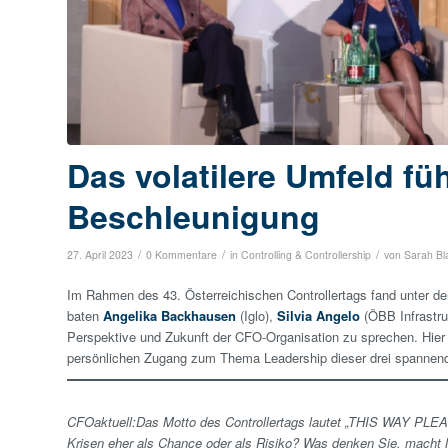
Das volatilere Umfeld fü
Beschleunigung
/
/
/
27. April 2023
0 Kommentare
in
Controlling & Controllership
von
Sarah Bl
Im Rahmen des 43. Österreichischen Controllertags fand unter de
baten
Angelika Backhausen
(Iglo),
Silvia Angelo
(ÖBB Infrastru
Perspektive und Zukunft der CFO-Organisation zu sprechen. Hier
persönlichen Zugang zum Thema Leadership dieser drei spannen
CFOaktuell:
Das Motto des Controllertags lautet „THIS WAY PLEASE
Krisen eher als Chance oder als Risiko? Was denken Sie, mach