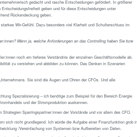
ternehmerisch gedacht und rasche Entscheidungen gefördert. In größerer
en Entscheidungsfreiheit geben und für diese Entscheidungen unter
prechend Rückendeckung geben.
n starkes Wir-Gefühl. Dazu besonders viel Klarheit und Schulterschluss im
ller:innen? Wenn ja, welche Anforderungen an das Controlling haben Sie bzw
er:innen noch ein tieferes Verständnis der einzelnen Geschäftsmodelle ab.
sibilität zu verstehen und abbilden zu können. Das Denken in Szenarien
 Unternehmens. Sie sind die Augen und Ohren der CFOs. Und alle
ichtung Spezialisierung – ich benötige zum Beispiel für den Bereich Energie
Stromhandels und der Stromproduktion auskennen.
von Strategien Sparringsp­artner:innen der Vorstände und vor allem des CFO.
rn sich nicht grundlegend. Ich würde die Aufgabe einer Finanzfunktion grob i
entwicklung /Vereinfachung von Systemen bzw Aufbereiten von Daten.