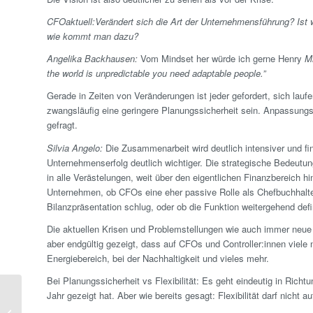
CFOaktuell:
Verändert sich die Art der Unternehmensführung? Ist w
wie kommt man dazu?
Angelika Backhausen:
Vom Mindset her würde ich gerne Henry
M
the world is unpredictable you need adaptable people.”
Gerade in Zeiten von Veränderungen ist jeder gefordert, sich l
zwangsläufig eine geringere Planungssicherheit sein. Anpassungsf
gefragt.
Silvia Angelo:
Die Zusammenarbeit wird deutlich intensiver und fi
Unternehmenserfolg deutlich wichtiger. Die strategische Bedeutun
in alle Verästelungen, weit über den eigentlichen Finanzbereich hi
Unternehmen, ob CFOs eine eher passive Rolle als Chefbuchhalter
Bilanzpräsentation schlug, oder ob die Funktion weitergehend defin
Die aktuellen Krisen und Problem­stellungen wie auch immer neue
aber endgültig gezeigt, dass auf CFOs und Controller:innen vie
Energiebereich, bei der Nachhaltigkeit und vieles mehr.
Bei Planungssicherheit vs Flexibilität: Es geht eindeutig in Richt
Jahr gezeigt hat. Aber wie bereits gesagt: Flexibilität darf nicht 
Nachlese: 6.GRC –