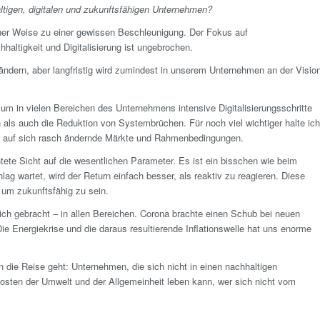
altigen, digitalen und zukunftsfähigen Unternehmen?
icher Weise zu einer gewissen Beschleunigung. Der Fokus auf
altigkeit und Digitalisierung ist ungebrochen.
verändern, aber lang­fristig wird zumindest in unserem Unternehmen an der Visio
 um in vielen Bereichen des Unternehmens intensive Digitalisierungsschritte
 als auch die Reduktion von Systembrüchen. Für noch viel wichtiger halte ich
zeit auf sich rasch ändernde Märkte und Rahmenbedingungen.
ichtete Sicht auf die wesentlichen Parameter. Es ist ein bisschen wie beim
g wartet, wird der Return einfach besser, als reaktiv zu reagieren. Diese
 um zukunftsfähig zu sein.
ch gebracht – in allen Bereichen. Corona brachte einen Schub bei neuen
 Energiekrise und die daraus resultierende Inflationswelle hat uns enorme
 die Reise geht: Unternehmen, die sich nicht in einen nachhaltigen
 Kosten der Umwelt und der Allgemeinheit leben kann, wer sich nicht vom