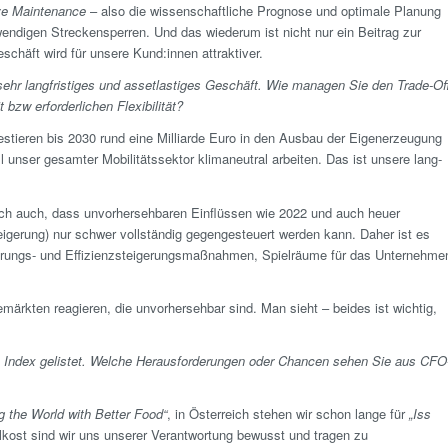
ive Maintenance
– also die wissenschaftliche Prognose und optimale Planung
endigen Streckensperren. Und das wiederum ist nicht nur ein Beitrag zur
chäft wird für unsere Kund:innen attraktiver.
sehr lang­fristiges und assetlastiges Geschäft. Wie managen Sie den Trade-Of
bzw erforderlichen Flexibilität?
vestieren bis 2030 rund eine Milliarde Euro in den Ausbau der Eigenerzeugung
 unser gesamter Mobilitätssektor klimaneutral arbeiten. Das ist unsere lang­
doch auch, dass unvorhersehbaren Einflüssen wie 2022 und auch heuer
teigerung) nur schwer vollständig gegenge­steuert werden kann. Daher ist es
arungs- und Effizienzsteigerungsmaßnahmen, Spielräume für das Unternehme
emärkten reagieren, die unvorhersehbar sind. Man sieht – beides ist wichtig,
 Index gelistet. Welche Herausforderungen oder Chancen sehen Sie aus CFO
g the World with Better Food“
, in Österreich stehen wir schon lange für
„Iss
lkost sind wir uns unserer Verantwortung bewusst und tragen zu