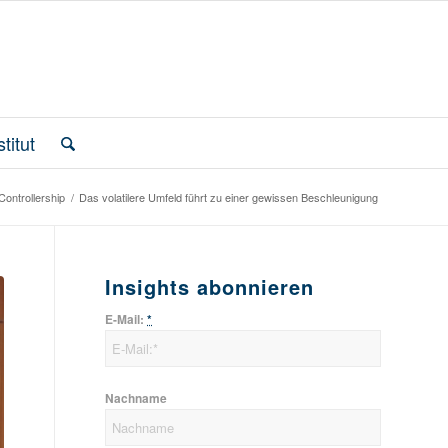
titut
Controllership
/
Das volatilere Umfeld führt zu einer gewissen Beschleunigung
Insights abonnieren
E-Mail:
*
Nachname