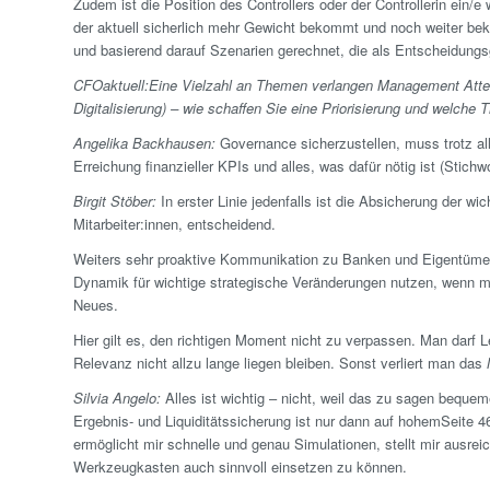
Zudem ist die Position des Controllers oder der Controllerin ein/e 
der aktuell sicherlich mehr Gewicht bekommt und noch weiter b
und basierend darauf Szenarien gerechnet, die als Entscheidungs
CFOaktuell:
Eine Vielzahl an Themen verlangen Management Atten
Digitalisierung) – wie schaffen Sie eine Priorisierung und welche
Angelika Backhausen:
Governance sicherzustellen, muss trotz aller
Erreichung finanzieller KPIs und alles, was dafür nötig ist (Stich
Birgit Stöber:
In erster Linie jedenfalls ist die Absicherung der wi
Mitarbeiter:innen, entscheidend.
Weiters sehr proaktive Kommunikation zu Banken und Eigentümer
Dynamik für wichtige strategische Veränderungen nutzen, wenn 
Neues.
Hier gilt es, den richtigen Moment nicht zu verpassen. Man darf Le
Relevanz nicht allzu lange liegen bleiben. Sonst verliert man das
Silvia Angelo:
Alles ist wichtig – nicht, weil das zu sagen bequem
Ergebnis- und Liquiditäts­sicherung ist nur dann auf hohemSeite 46
ermöglicht mir schnelle und genau Simulationen, stellt mir ausr
Werkzeugkasten auch sinnvoll einsetzen zu können.