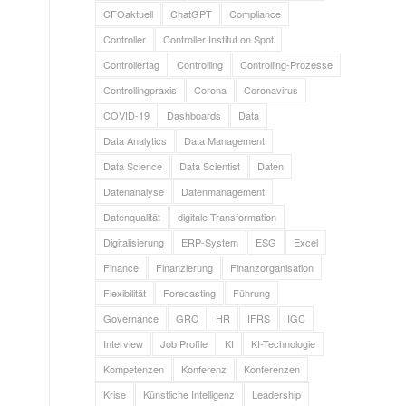
CFOaktuell
ChatGPT
Compliance
Controller
Controller Institut on Spot
Controllertag
Controlling
Controlling-Prozesse
Controllingpraxis
Corona
Coronavirus
COVID-19
Dashboards
Data
Data Analytics
Data Management
Data Science
Data Scientist
Daten
Datenanalyse
Datenmanagement
Datenqualität
digitale Transformation
Digitalisierung
ERP-System
ESG
Excel
Finance
Finanzierung
Finanzorganisation
Flexibilität
Forecasting
Führung
Governance
GRC
HR
IFRS
IGC
Interview
Job Profile
KI
KI-Technologie
Kompetenzen
Konferenz
Konferenzen
Krise
Künstliche Intelligenz
Leadership