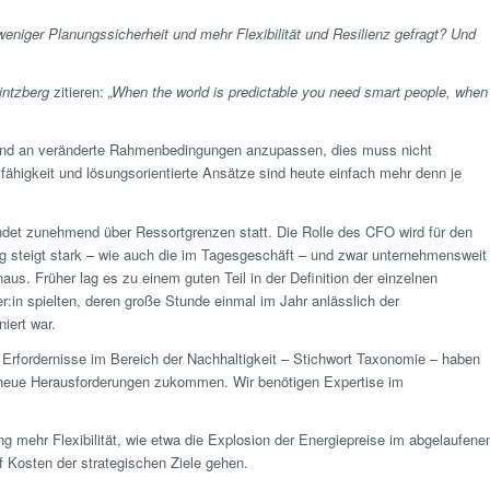
eniger Planungssicherheit und mehr Flexibilität und Resilienz gefragt? Und
intzberg
zitieren:
„When the world is predictable you need smart people, when
aufend an veränderte Rahmenbedingungen anzupassen, dies muss nicht
ähigkeit und lösungsorientierte Ansätze sind heute einfach mehr denn je
ndet zunehmend über Ressortgrenzen statt. Die Rolle des CFO wird für den
g steigt stark – wie auch die im Tages­geschäft – und zwar unternehmensweit
naus. Früher lag es zu einem guten Teil in der Definition der einzelnen
:in spielten, deren große Stunde einmal im Jahr anlässlich der
iert war.
 Erfordernisse im Bereich der Nachhaltigkeit – Stichwort Taxonomie – haben
le neue Herausforderungen zukommen. Wir benötigen Expertise im
ung mehr Flexibilität, wie etwa die Explosion der Energiepreise im abgelaufene
auf Kosten der strategischen Ziele gehen.