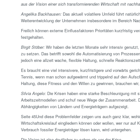
aus der Vision einer sich transformierenden Wirtschaft mit nachh
Angelika Backhausen:
Das aktuell volatilere Umfeld führt natürl
Weiterentwicklung der Unternehmen insbesondere im Bereich Nachh
Freilich können externe Einfluss­faktoren Prioritäten kurz­fristig 
festgehalten.
Birgit Stöber:
Wir haben die letzten Monate sehr intensiv genutzt,
zu setzen. Das betrifft sowohl die Automatisierung von Prozessen
jedoch eine allzeit wache, flexible Haltung, schnelle Reaktions
Es braucht eine viel intensivere, kurz­fristigere und vorwärts ger
Tennis, wenn man schon aufgewärmt und trippelnd auf den Aufschla
Haltung, diese Fitness und den Willen zu gewinnen, brauchen wir,
Silvia Angelo:
Die Krisen haben eine starke Beschleunigung mit si
Arbeitszeitmodellen und schuf neue Wege der Zusammenarbeit. Die
Abhängigkeiten von Ländern und Energieträgern aufgezeigt.
Seite 45Und diese Problemfelder zeigen uns auch ganz klar, wohin
Wirtschaftskreislauf eingliedern können oder wollen, wer nur auf
Verbrauch fossiler Energieträger lösen kann, wird untergehen.
Die Vision ist also deutlicher zu sehen als vor der Krise.