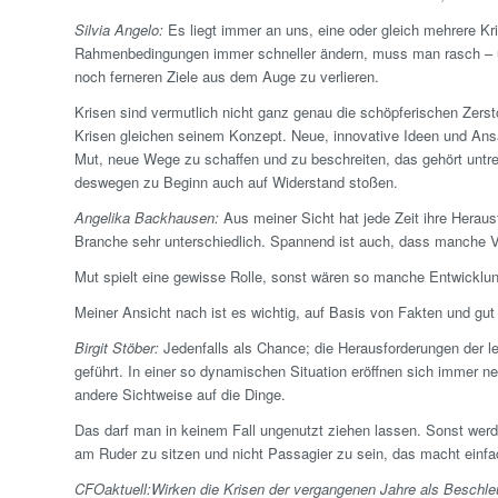
Silvia Angelo:
Es liegt immer an uns, eine oder gleich mehrere Kri
Rahmenbedingungen immer schneller ändern, muss man rasch – und 
noch ferneren Ziele aus dem Auge zu verlieren.
Krisen sind vermutlich nicht ganz genau die schöpferischen Zerst
Krisen gleichen seinem Konzept. Neue, innovative Ideen und Ansä
Mut, neue Wege zu schaffen und zu beschreiten, das gehört unt
deswegen zu Beginn auch auf Widerstand stoßen.
Angelika Backhausen:
Aus meiner Sicht hat jede Zeit ihre Heraus
Branche sehr unterschiedlich. Spannend ist auch, dass manche V
Mut spielt eine gewisse Rolle, sonst wären so manche Entwicklun
Meiner Ansicht nach ist es wichtig, auf Basis von Fakten und gu
Birgit Stöber:
Jedenfalls als Chance; die Herausforderungen der 
geführt. In einer so dynamischen Situation eröffnen sich immer 
andere Sichtweise auf die Dinge.
Das darf man in keinem Fall ungenutzt ziehen lassen. Sonst wer
am Ruder zu sitzen und nicht Passagier zu sein, das macht einf
CFOaktuell:
Wirken die Krisen der vergangenen Jahre als Beschl