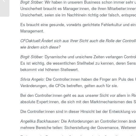
Birgit Stöber:
Wir haben in unserem Business schon immer sehr un
Jahrestagung
Unsicherheit braucht es Manager:innen, die ihren Mitarbeiter:inn
Unsicherheit, seien sie im Nachhinein richtig oder falsch, ents
Es braucht eine gesunde, vorwärts gerichtete Fehlerkultur und ei
Management.
CFOaktuell:
Ändert sich aus Ihrer Sicht auch die Rolle der Contro
wie ändern sich diese?
Birgit Stöber:
Dynamische und unsichere Zeiten verlangen Controll
Es ist wichtig, die wesentlichen Stellhebel zu kennen, deren Sen
bekommt viel höheren Stelle­wert.
Silvia Angelo:
Die Controller:innen haben die Finger am Puls des
Veränderungen, die CFOs betreffen, gelten auch für sie.
Bei den Controller:innen geht es aus unserer Sicht vor allem in R
absolute Expert:innen, die sich mit den Marktmechanismen des 
Die Controller:innen sind in dieser Hinsicht bei der Entwicklung 
Angelika Backhausen:
Die Anforderungen an Controller:innen ände
mehrere Bereiche teilen: Sicher­stellung der Governance, Weiter