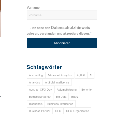
Vorname
Datenschutzhinweis
Ich habe den
gelesen, verstanden und akzeptiere diesen.
*
Schlagwörter
Accounting
Advanced Analytics
Agilität
AI
Analytics
Artificial Intelligence
Austrian CFO Day
Automatisierung
Berichte
Betriebswirtschaft
Big Data
Bilanz
Blockchain
Business Intelligence
Business Partner
CFO
CFO-Organisation