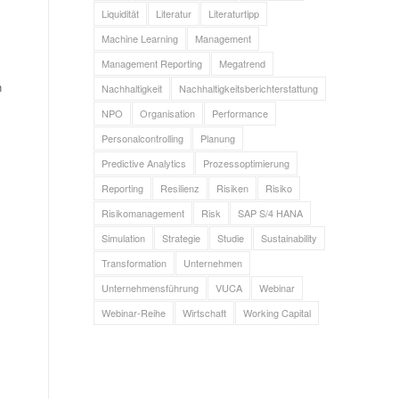
Liquidität
Literatur
Literaturtipp
Machine Learning
Management
Management Reporting
Megatrend
n
Nachhaltigkeit
Nachhaltigkeitsberichterstattung
NPO
Organisation
Performance
Personalcontrolling
Planung
Predictive Analytics
Prozessoptimierung
Reporting
Resilienz
Risiken
Risiko
Risikomanagement
Risk
SAP S/4 HANA
Simulation
Strategie
Studie
Sustainability
Transformation
Unternehmen
Unternehmensführung
VUCA
Webinar
Webinar-Reihe
Wirtschaft
Working Capital