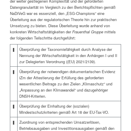
der weiter gestiegenen Komplexität und der geforderten
Datengranularität im Vergleich zu den Berichts­pflichten gemäß
NaDiVeG war es essenziell, den „ESG-Champions“ eine
Überleitung aus der regulatorischen Theorie hin zur praktischen
Umsetzung zu bieten. Diese Überleitung wurde anhand von
konkreten Wirtschaftstätigkeiten der
Frauenthal Gruppe
mittels
der folgenden Teilschritte durchgeführt:
❚
Überprüfung der Taxonomiefähigkeit durch Analyse der
Nennung der Wirtschaftstätigkeit in den Anhängen I und II
zur Delegierten Verordnung ((EU) 2021/2139).
❚
Überprüfung der notwendigen dokumentarischen Evidenz
iZm der Attestierung der Erfüllung des geforderten
wesentlichen Beitrags zu den Zielen „Klimaschutz“ und
„Anpassung an den Klimawandel“ und dazugehöriger
DNSH-Kriterien.
❚
Überprüfung der Einhaltung der (sozialen)
Mindestschutzkriterien gemäß Art 18 der EU-Tax-VO.
❚
Zuordnung von entsprechenden Umsatzerlösen,
Betriebsausgaben und Investitionsausgaben gemäß den