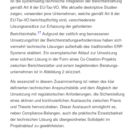
ist die systemseitig technische Integration der Berichterstattung
gemäß Art 8 der EU-Tax-VO. Wie aktuelle deskriptive Studien
zeigen, verwenden jene Unternehmen, welche gemäß Art 8 der
EU-Tax-VO berichts­pflichtig sind, verschiedenste
Lösungsansätze zur Erfassung der geforderten
17
Berichtsinhalte.
Aufgrund der zeitlich eng bemessenen
Umsetzungs­frist der Berichterstattungserfordernisse haben sich
vermehrt technische Lösungen außerhalb des traditionellen ERP-
Systems etabliert. Ein exemplarischer Ablauf zur Umsetzung
einer solchen Lösung in der Form eines Co-Creation-Projekts
zwischen Berichterstatter und extern begleitendem Beratungs­
unternehmen ist in Abbildung 2 skizziert.
Als essenziell in diesem Zusammenhang ist neben des klar
definierten technischen Anspruchsbilds und dem Abgleich der
Umsetzung mit regulatorischen Anforderungen, die Sicher­stellung
eines aktiven und kontinuierlichen Austauschs zwischen Praxis
und Theorie hervorzuheben. Dieser Austausch ermöglicht es,
neben Compliance-Belangen, auch die praktische Einsetzbarkeit
der technischen Lösung als übergeordnetes Sollobjekt im
Projektablauf zu gewährleisten.