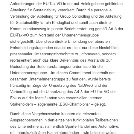
Anforderungen der EU-Tax-VO in der auf Holdin­gebene gebildeten
Abteilung für Sustainability verankert. Durch die personelle
Verbindung der Abteilung für Group Controlling und der Abteilung
für Sustainability ist ein Bindeglied und somit auch direkter
Kommunikationsweg in puncto Berichterstattung gemäß Art 8 der
EU-Tax-VO zum Vorstand der Unternehmensgruppe
sichergestellt. Ebendiese direkte Einbindung der obersten
Entscheidungstragenden erlaubt es nicht nur diese hinsichtlich
prozessualer Umsetzungsfortschritte zu informieren, sondern
repräsentiert auch das klare Bekenntnis des Vorstands zur
Bedeutung der Berichterstattungserfordernisse für die
Unternehmensgruppe. Um dieses Commitment innerhalb der
gesamten Unternehmensgruppe zu festigen, wurde bereits
frühzeitig im Zuge der Umsetzung des NaDiVeG und der
Vorbereitung auf die Umsetzung des Art 8 der EU-Tax-VO der
Fokus auf die Identifikation von essenziellen internen
Stakeholdern – sogenannte „ESG-Champions“ – gelegt.
Durch diese Vorgehensweise konnten die relevanten
Ansprechpersonen in den einzelnen funktionalen Teilbereichen
des Unternehmens, namentlich Sparte Handel und Automotive,
mit interdisziplinären Fachhintergründen – wie beispielsweise