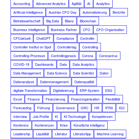
Accounting
Advanced Analytics
Agilität
AI
Analytics
Artificial Intelligence
Austrian CFO Day
Automatisierung
Berichte
Betriebswirtschaft
Big Data
Bilanz
Blockchain
Business Intelligence
Business Partner
CFO
CFO-Organisation
CFOaktuell
ChatGPT
Compliance
Controller
Controller Institut on Spot
Controllertag
Controlling
Controlling-Prozesse
Controllingpraxis
Corona
Coronavirus
COVID-19
Dashboards
Data
Data Analytics
Data Management
Data Science
Data Scientist
Daten
Datenanalyse
Datenmanagement
Datenqualität
digitale Transformation
Digitalisierung
ERP-System
ESG
Excel
Finance
Finanzierung
Finanzorganisation
Flexibilität
Forecasting
Führung
Governance
GRC
HR
IFRS
IGC
Interview
Job Profile
KI
KI-Technologie
Kompetenzen
Konferenz
Konferenzen
Krise
Künstliche Intelligenz
Leadership
Liquidität
Literatur
Literaturtipp
Machine Learning