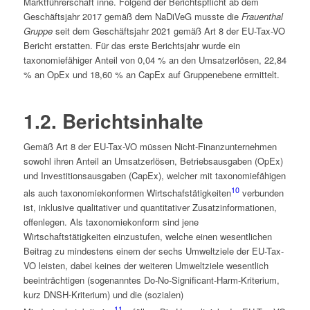
Marktführerschaft inne. Folgend der Berichts­pflicht ab dem
Geschäftsjahr 2017 gemäß dem NaDiVeG musste die
Frauenthal
Gruppe
seit dem Geschäftsjahr 2021 gemäß Art 8 der EU-Tax-VO
Bericht erstatten. Für das erste Berichtsjahr wurde ein
taxonomiefähiger Anteil von 0,04 % an den Umsatzerlösen, 22,84
% an OpEx und 18,60 % an CapEx auf Gruppenebene ermittelt.
1.2. Berichtsinhalte
Gemäß Art 8 der EU-Tax-VO müssen Nicht-Finanz­unternehmen
sowohl ihren Anteil an Umsatzerlösen, Betriebsausgaben (OpEx)
und Investitionsausgaben (CapEx), welcher mit taxonomiefähigen
10
als auch taxonomiekonformen Wirtschafstätigkeiten
verbunden
ist, inklusive qualitativer und quantitativer Zusatzinformationen,
offenlegen. Als taxonomiekonform sind jene
Wirtschaftstätigkeiten einzustufen, welche einen wesentlichen
Beitrag zu mindestens einem der sechs Umweltziele der EU-Tax-
VO leisten, dabei keines der weiteren Umweltziele wesentlich
beeinträchtigen (sogenanntes Do-No-Significant-Harm-Kriterium,
kurz DNSH-Kriterium) und die (sozialen)
11