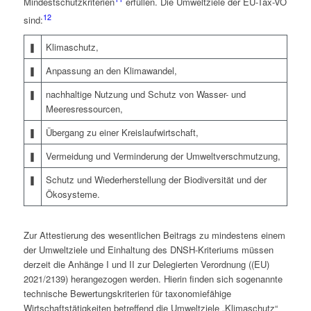
Mindestschutzkriterien
erfüllen. Die Umweltziele der EU-Tax-VO
12
sind:
❚
Klimaschutz,
❚
Anpassung an den Klimawandel,
❚
nachhaltige Nutzung und Schutz von Wasser- und
Meeresressourcen,
❚
Übergang zu einer Kreislaufwirtschaft,
❚
Vermeidung und Verminderung der Umweltverschmutzung,
❚
Schutz und Wiederher­stellung der Biodiversität und der
Ökosysteme.
Zur Attestierung des wesentlichen Beitrags zu mindestens einem
der Umweltziele und Einhaltung des DNSH-Kriteriums müssen
derzeit die Anhänge I und II zur Delegierten Verordnung ((EU)
2021/2139) herangezogen werden. Hierin finden sich sogenannte
technische Bewertungskriterien für taxonomiefähige
Wirtschaftstätigkeiten betreffend die Umweltziele „Klimaschutz“