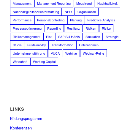
Management
Management Reporting
Megatrend
Nachhaltigkeit
Nachhaltigkeitsberichterstattung
NPO
Organisation
Performance
Personalcontrolling
Planung
Predictive Analytics
Prozessoptimierung
Reporting
Resilienz
Risiken
Risiko
Risikomanagement
Risk
SAP S/4 HANA
Simulation
Strategie
Studie
Sustainability
Transformation
Unternehmen
Unternehmensführung
VUCA
Webinar
Webinar-Reihe
Wirtschaft
Working Capital
LINKS
Bildungsprogramm
Konferenzen