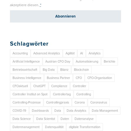
akzeptiere diesen.
*
Schlagwörter
Accounting
Advanced Analytics
Agilität
AI
Analytics
Artificial Intelligence
Austrian CFO Day
Automatisierung
Berichte
Betriebswirtschaft
Big Data
Bilanz
Blockchain
Business Intelligence
Business Partner
CFO
CFO-Organisation
CFOaktuell
ChatGPT
Compliance
Controller
Controller Institut on Spot
Controllertag
Controlling
Controlling-Prozesse
Controllingpraxis
Corona
Coronavirus
COVID-19
Dashboards
Data
Data Analytics
Data Management
Data Science
Data Scientist
Daten
Datenanalyse
Datenmanagement
Datenqualität
digitale Transformation