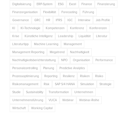
Digitalisierung
ERP-System
ESG
Excel
Finance
Finanzierung
Finanzorganisation
Flexibilität
Forecasting
Führung
Governance
GRC
HR
IFRS
IGC
Interview
Job Profile
KI
KI-Technologie
Kompetenzen
Konferenz
Konferenzen
Krise
Künstliche Intelligenz
Leadership
Liquidität
Literatur
Literaturtipp
Machine Learning
Management
Management Reporting
Megatrend
Nachhaltigkeit
Nachhaltigkeitsberichterstattung
NPO
Organisation
Performance
Personalcontrolling
Planung
Predictive Analytics
Prozessoptimierung
Reporting
Resilienz
Risiken
Risiko
Risikomanagement
Risk
SAP S/4 HANA
Simulation
Strategie
Studie
Sustainability
Transformation
Unternehmen
Unternehmensführung
VUCA
Webinar
Webinar-Reihe
Wirtschaft
Working Capital