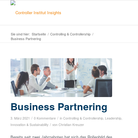
Sie sind hier:
Startseite
/
Controlling & Controllership
/
Business Partnering
Business Partnering
/
/
3. März 2021
0 Kommentare
in
Controlling & Controllership
,
Leadership,
/
Innovation & Sustainability
von
Christian Kreuzer
Bereits seit zwei Jahrzehnten hat sich das Rollenbild des