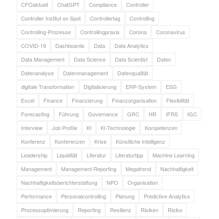
CFOaktuell
ChatGPT
Compliance
Controller
Controller Institut on Spot
Controllertag
Controlling
Controlling-Prozesse
Controllingpraxis
Corona
Coronavirus
COVID-19
Dashboards
Data
Data Analytics
Data Management
Data Science
Data Scientist
Daten
Datenanalyse
Datenmanagement
Datenqualität
digitale Transformation
Digitalisierung
ERP-System
ESG
Excel
Finance
Finanzierung
Finanzorganisation
Flexibilität
Forecasting
Führung
Governance
GRC
HR
IFRS
IGC
Interview
Job Profile
KI
KI-Technologie
Kompetenzen
Konferenz
Konferenzen
Krise
Künstliche Intelligenz
Leadership
Liquidität
Literatur
Literaturtipp
Machine Learning
Management
Management Reporting
Megatrend
Nachhaltigkeit
Nachhaltigkeitsberichterstattung
NPO
Organisation
Performance
Personalcontrolling
Planung
Predictive Analytics
Prozessoptimierung
Reporting
Resilienz
Risiken
Risiko