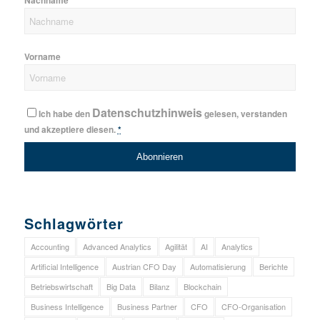
Nachname
Vorname
Datenschutzhinweis
Ich habe den
gelesen, verstanden
und akzeptiere diesen.
*
Schlagwörter
Accounting
Advanced Analytics
Agilität
AI
Analytics
Artificial Intelligence
Austrian CFO Day
Automatisierung
Berichte
Betriebswirtschaft
Big Data
Bilanz
Blockchain
Business Intelligence
Business Partner
CFO
CFO-Organisation