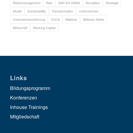
Risikomanagement
Risk
SAP S/4 HANA
Simulation
Strategie
Studie
Sustainability
Transformation
Unternehmen
Unternehmensführung
VUCA
Webinar
Webinar-Reihe
Wirtschaft
Working Capital
Links
Bildungsprogramm
Konferenzen
Inhouse Trainings
Mitgliedschaft