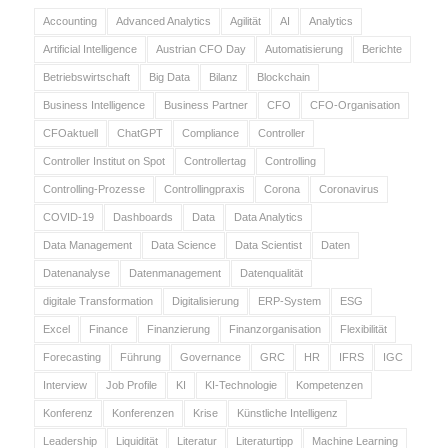
Accounting
Advanced Analytics
Agilität
AI
Analytics
Artificial Intelligence
Austrian CFO Day
Automatisierung
Berichte
Betriebswirtschaft
Big Data
Bilanz
Blockchain
Business Intelligence
Business Partner
CFO
CFO-Organisation
CFOaktuell
ChatGPT
Compliance
Controller
Controller Institut on Spot
Controllertag
Controlling
Controlling-Prozesse
Controllingpraxis
Corona
Coronavirus
COVID-19
Dashboards
Data
Data Analytics
Data Management
Data Science
Data Scientist
Daten
Datenanalyse
Datenmanagement
Datenqualität
digitale Transformation
Digitalisierung
ERP-System
ESG
Excel
Finance
Finanzierung
Finanzorganisation
Flexibilität
Forecasting
Führung
Governance
GRC
HR
IFRS
IGC
Interview
Job Profile
KI
KI-Technologie
Kompetenzen
Konferenz
Konferenzen
Krise
Künstliche Intelligenz
Leadership
Liquidität
Literatur
Literaturtipp
Machine Learning