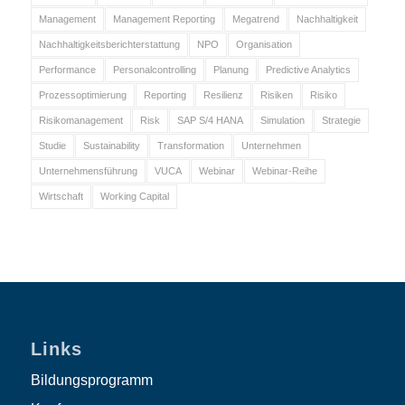
Management
Management Reporting
Megatrend
Nachhaltigkeit
Nachhaltigkeitsberichterstattung
NPO
Organisation
Performance
Personalcontrolling
Planung
Predictive Analytics
Prozessoptimierung
Reporting
Resilienz
Risiken
Risiko
Risikomanagement
Risk
SAP S/4 HANA
Simulation
Strategie
Studie
Sustainability
Transformation
Unternehmen
Unternehmensführung
VUCA
Webinar
Webinar-Reihe
Wirtschaft
Working Capital
Links
Bildungsprogramm