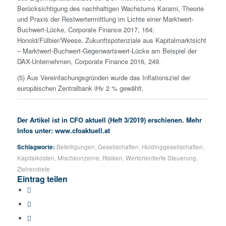
Berücksichtigung des nachhaltigen Wachstums Karami, Theorie
und Praxis der Restwert­ermittlung im Lichte einer Markt­wert-
Buchwert-Lücke, Corporate Finance 2017, 164;
Honold/Fülbier/Weese, Zukunftspotenziale aus Kapitalmarktsicht
– Markt­wert-Buchwert-Gegenw­artswert-Lücke am Beispiel der
DAX-Unternehmen, Corporate Finance 2016, 249.
(5) Aus Vereinfachungsgründen wurde das Inflationsziel der
europäischen Zentralbank iHv 2 % gewählt.
Der Artikel ist in CFO aktuell (Heft 3/2019) erschienen. Mehr
Infos unter:
www.cfoaktuell.at
Schlagworte:
Beteiligungen
,
Gesellschaften
,
Holdinggesellschaften
,
Kapitalkosten
,
Mischkonzerne
,
Risiken
,
Wertorientierte Steuerung
,
Zielrendiete
Eintrag teilen