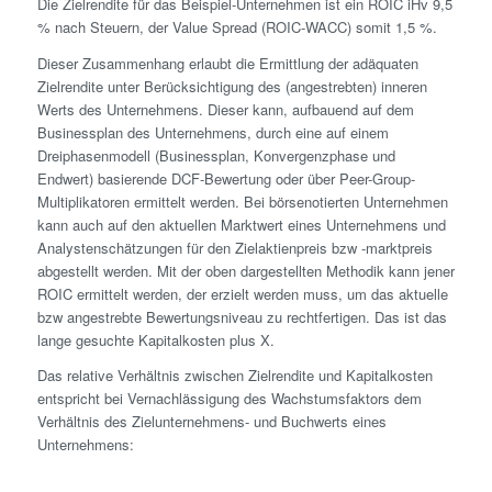
Die Zielrendite für das Beispiel-Unternehmen ist ein ROIC iHv 9,5
% nach Steuern, der Value Spread (ROIC-WACC) somit 1,5 %.
Dieser Zusammenhang erlaubt die Ermittlung der adäquaten
Zielrendite unter Berücksichtigung des (angestrebten) inneren
Werts des Unternehmens. Dieser kann, aufbauend auf dem
Businessplan des Unternehmens, durch eine auf einem
Dreiphasenmodell (Businessplan, Konvergenzphase und
Endwert) basierende DCF-Bewertung oder über Peer-Group-
Multiplikatoren ermittelt werden. Bei börsenotierten Unternehmen
kann auch auf den aktuellen Markt­wert eines Unternehmens und
Analystenschätzungen für den Zielaktienpreis bzw -marktpreis
abgestellt werden. Mit der oben dargestellten Methodik kann jener
ROIC ermittelt werden, der erzielt werden muss, um das aktuelle
bzw angestrebte Bewertungsniveau zu rechtfertigen. Das ist das
lange gesuchte Kapital­kosten plus X.
Das relative Verhältnis zwischen Zielrendite und Kapital­kosten
entspricht bei Vernachlässigung des Wachstums­faktors dem
Verhältnis des Zielunternehmens- und Buchwerts eines
Unternehmens: