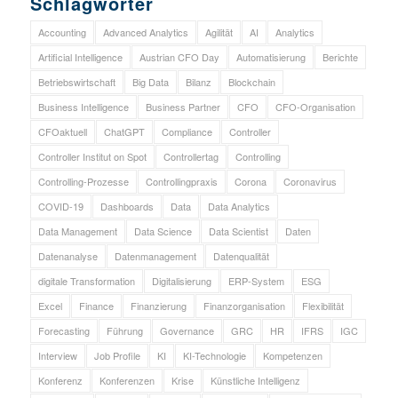
Schlagwörter
Accounting
Advanced Analytics
Agilität
AI
Analytics
Artificial Intelligence
Austrian CFO Day
Automatisierung
Berichte
Betriebswirtschaft
Big Data
Bilanz
Blockchain
Business Intelligence
Business Partner
CFO
CFO-Organisation
CFOaktuell
ChatGPT
Compliance
Controller
Controller Institut on Spot
Controllertag
Controlling
Controlling-Prozesse
Controllingpraxis
Corona
Coronavirus
COVID-19
Dashboards
Data
Data Analytics
Data Management
Data Science
Data Scientist
Daten
Datenanalyse
Datenmanagement
Datenqualität
digitale Transformation
Digitalisierung
ERP-System
ESG
Excel
Finance
Finanzierung
Finanzorganisation
Flexibilität
Forecasting
Führung
Governance
GRC
HR
IFRS
IGC
Interview
Job Profile
KI
KI-Technologie
Kompetenzen
Konferenz
Konferenzen
Krise
Künstliche Intelligenz