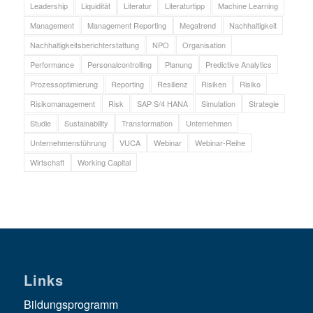
Leadership
Liquidität
Literatur
Literaturtipp
Machine Learning
Management
Management Reporting
Megatrend
Nachhaltigkeit
Nachhaltigkeitsberichterstattung
NPO
Organisation
Performance
Personalcontrolling
Planung
Predictive Analytics
Prozessoptimierung
Reporting
Resilienz
Risiken
Risiko
Risikomanagement
Risk
SAP S/4 HANA
Simulation
Strategie
Studie
Sustainability
Transformation
Unternehmen
Unternehmensführung
VUCA
Webinar
Webinar-Reihe
Wirtschaft
Working Capital
Links
Bildungsprogramm