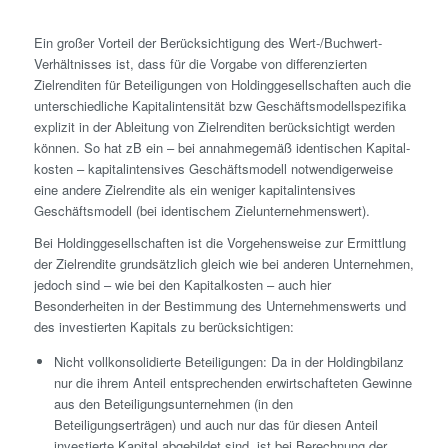
Ein großer Vorteil der Berücksichtigung des Wert-/Buchwert-
Verhältnisses ist, dass für die Vorgabe von differenzierten
Zielrenditen für Beteiligungen von Holding­gesellschaften auch die
unterschiedliche Kapitalintensität bzw Geschäftsmodellspezifika
explizit in der Ableitung von Zielrenditen berücksichtigt werden
können. So hat zB ein – bei annahmegemäß identischen Kapital­
kosten – kapitalintensives Geschäftsmodell notwendigerweise
eine andere Zielrendite als ein weniger kapitalintensives
Geschäftsmodell (bei identischem Zielunternehmens­wert).
Bei Holding­gesellschaften ist die Vorgehensweise zur Ermittlung
der Zielrendite grundsätzlich gleich wie bei anderen Unternehmen,
jedoch sind – wie bei den Kapital­kosten – auch hier
Besonderheiten in der Bestimmung des Unternehmens­werts und
des investierten Kapitals zu berücksichtigen:
Nicht vollkonsolidierte Beteiligungen: Da in der Holdingbilanz
nur die ihrem Anteil entsprechenden erwirtschafteten Gewinne
aus den Beteiligungs­unternehmen (in den
Beteiligungserträgen) und auch nur das für diesen Anteil
investierte Kapital abgebildet sind, ist bei Berechnung der