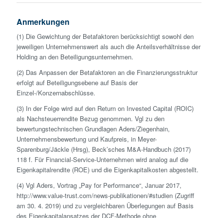
Anmerkungen
(1) Die Gewichtung der Betafaktoren berücksichtigt sowohl den
jeweiligen Unternehmens­wert als auch die Anteils­verhältnisse der
Holding an den Beteiligungs­unternehmen.
(2) Das Anpassen der Betafaktoren an die Finanzierungsstruktur
erfolgt auf Beteiligungsebene auf Basis der
Einzel-/Konzernabschlüsse.
(3) In der Folge wird auf den Return on Invested Capital (ROIC)
als Nachsteuerrendite Bezug genommen. Vgl zu den
bewertungstechnischen Grundlagen Aders/Ziegenhain,
Unternehmens­bewertung und Kaufpreis, in Meyer-
Sparenburg/Jäckle (Hrsg), Beck’sches M&A-Handbuch (2017)
118 f. Für Financial-Service-Unternehmen wird analog auf die
Eigen­kapitalrendite (ROE) und die Eigen­kapitalkosten abgestellt.
(4) Vgl Aders, Vortrag „Pay for Performance“, Januar 2017,
http://www.value-trust.com/news-publikationen/#studien (Zugriff
am 30. 4. 2019) und zu vergleichbaren Überlegungen auf Basis
des Eigen­kapitalansatzes der DCF-Methode ohne