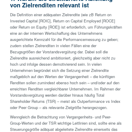
von Zielrenditen relevant ist
Die Definition einer adäquaten Zielrendite (wie zB Return on
Invested Capital [ROIC], Return on Capital Employed [ROCE]
oder Return on Equity [ROE]) ist erforderlich, um Führungskräften
eine an der internen Wertschaffung des Unternehmens
ausgerichtete Kennzahl für die Performancemessung zu geben;
zudem stellen Zielrenditen in vielen Fällen eine der
Bezugsgrößen der Vorstands­vergütung dar. Dabei soll die
Zielrendite ausreichend ambitioniert, gleichzeitig aber nicht zu
hoch und infolge dessen demotivierend sein. In vielen
Unternehmen begründet sich die Setzung einer Zielrendite
maßgeblich auf den Werten der Vergangenheit – die künftigen
Renditen sollen zumindest ebenso hoch sein – und/oder auf den
erreichten Renditen vergleichbarer Unternehmen. Im Rahmen der
Vorstands­vergütung werden darüber hinaus häufig Total
Shareholder Returns (TSR) – meist als Outperformance vs Index
oder Peer Group – als relevante Zielgröße herangezogen.
Wenngleich die Betrachtung von Vergangenheits- und Peer-
Group-Werten und der TSR wichtige Leitlinien sind, sollte eine als
Steuerungsgröße adäquat abgeleitete Zielrendite einerseits das