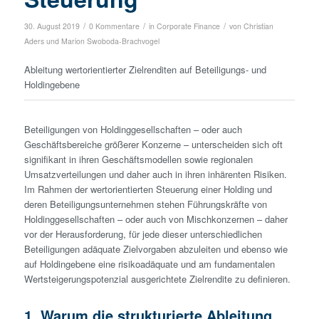
/
/
/
30. August 2019
0 Kommentare
in
Corporate Finance
von
Christian
Aders
und
Marion Swoboda-Brachvogel
Ableitung wertorientierter Zielrenditen auf Beteiligungs- und
Holdin­gebene
Beteiligungen von Holding­gesellschaften – oder auch
Geschäftsbereiche größerer Konzerne – unterscheiden sich oft
signifikant in ihren Geschäftsmodellen sowie regionalen
Umsatzverteilungen und daher auch in ihren inhärenten Risiken.
Im Rahmen der wertorientierten Steuerung einer Holding und
deren Beteiligungsunternehmen stehen Führungskräfte von
Holding­gesellschaften – oder auch von Mischkonzernen – daher
vor der Herausforderung, für jede dieser unterschiedlichen
Beteiligungen adäquate Zielvorgaben abzuleiten und ebenso wie
auf Holdingebene eine risikoadäquate und am fundamentalen
Wertsteigerungspotenzial ausgerichtete Zielrendite zu definieren.
1. Warum die strukturierte Ableitung