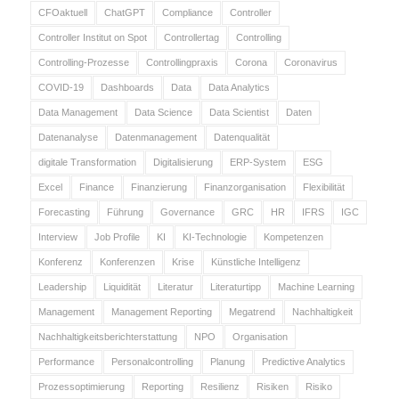
CFOaktuell
ChatGPT
Compliance
Controller
Controller Institut on Spot
Controllertag
Controlling
Controlling-Prozesse
Controllingpraxis
Corona
Coronavirus
COVID-19
Dashboards
Data
Data Analytics
Data Management
Data Science
Data Scientist
Daten
Datenanalyse
Datenmanagement
Datenqualität
digitale Transformation
Digitalisierung
ERP-System
ESG
Excel
Finance
Finanzierung
Finanzorganisation
Flexibilität
Forecasting
Führung
Governance
GRC
HR
IFRS
IGC
Interview
Job Profile
KI
KI-Technologie
Kompetenzen
Konferenz
Konferenzen
Krise
Künstliche Intelligenz
Leadership
Liquidität
Literatur
Literaturtipp
Machine Learning
Management
Management Reporting
Megatrend
Nachhaltigkeit
Nachhaltigkeitsberichterstattung
NPO
Organisation
Performance
Personalcontrolling
Planung
Predictive Analytics
Prozessoptimierung
Reporting
Resilienz
Risiken
Risiko