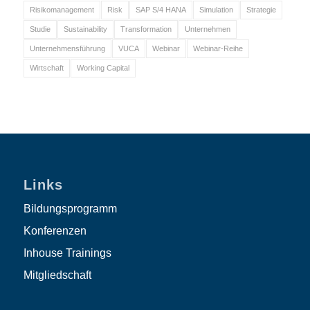
Risikomanagement
Risk
SAP S/4 HANA
Simulation
Strategie
Studie
Sustainability
Transformation
Unternehmen
Unternehmensführung
VUCA
Webinar
Webinar-Reihe
Wirtschaft
Working Capital
Links
Bildungsprogramm
Konferenzen
Inhouse Trainings
Mitgliedschaft