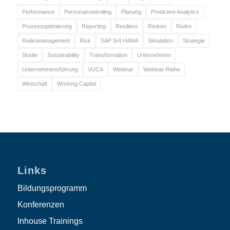
Performance
Personalcontrolling
Planung
Predictive Analytics
Prozessoptimierung
Reporting
Resilienz
Risiken
Risiko
Risikomanagement
Risk
SAP S/4 HANA
Simulation
Strategie
Studie
Sustainability
Transformation
Unternehmen
Unternehmensführung
VUCA
Webinar
Webinar-Reihe
Wirtschaft
Working Capital
Links
Bildungsprogramm
Konferenzen
Inhouse Trainings