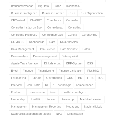
Betriebswirtschaft
Big Data
Bilanz
Blockchain
Business Intelligence
Business Partner
CFO
CFO-Organisation
CFOaktuell
ChatGPT
Compliance
Controller
Controller Institut on Spot
Controllertag
Controlling
Controlling-Prozesse
Controllingpraxis
Corona
Coronavirus
COVID-19
Dashboards
Data
Data Analytics
Data Management
Data Science
Data Scientist
Daten
Datenanalyse
Datenmanagement
Datenqualität
digitale Transformation
Digitalisierung
ERP-System
ESG
Excel
Finance
Finanzierung
Finanzorganisation
Flexibilität
Forecasting
Führung
Governance
GRC
HR
IFRS
IGC
Interview
Job Profile
KI
KI-Technologie
Kompetenzen
Konferenz
Konferenzen
Krise
Künstliche Intelligenz
Leadership
Liquidität
Literatur
Literaturtipp
Machine Learning
Management
Management Reporting
Megatrend
Nachhaltigkeit
Nachhaltigkeitsberichterstattung
NPO
Organisation