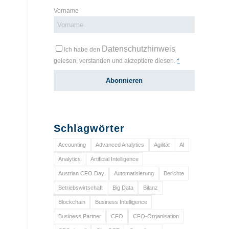
Vorname
Datenschutzhinweis
Ich habe den
gelesen, verstanden und akzeptiere diesen.
*
Schlagwörter
Accounting
Advanced Analytics
Agilität
AI
Analytics
Artificial Intelligence
Austrian CFO Day
Automatisierung
Berichte
Betriebswirtschaft
Big Data
Bilanz
Blockchain
Business Intelligence
Business Partner
CFO
CFO-Organisation