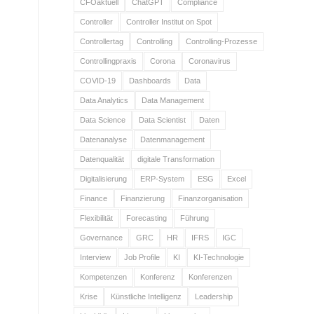
CFOaktuell
ChatGPT
Compliance
Controller
Controller Institut on Spot
Controllertag
Controlling
Controlling-Prozesse
Controllingpraxis
Corona
Coronavirus
COVID-19
Dashboards
Data
Data Analytics
Data Management
Data Science
Data Scientist
Daten
Datenanalyse
Datenmanagement
Datenqualität
digitale Transformation
Digitalisierung
ERP-System
ESG
Excel
Finance
Finanzierung
Finanzorganisation
Flexibilität
Forecasting
Führung
Governance
GRC
HR
IFRS
IGC
Interview
Job Profile
KI
KI-Technologie
Kompetenzen
Konferenz
Konferenzen
Krise
Künstliche Intelligenz
Leadership