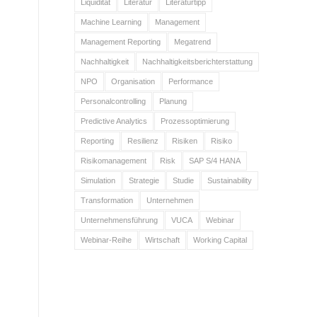
Liquidität
Literatur
Literaturtipp
Machine Learning
Management
Management Reporting
Megatrend
Nachhaltigkeit
Nachhaltigkeitsberichterstattung
NPO
Organisation
Performance
Personalcontrolling
Planung
Predictive Analytics
Prozessoptimierung
Reporting
Resilienz
Risiken
Risiko
Risikomanagement
Risk
SAP S/4 HANA
Simulation
Strategie
Studie
Sustainability
Transformation
Unternehmen
Unternehmensführung
VUCA
Webinar
Webinar-Reihe
Wirtschaft
Working Capital