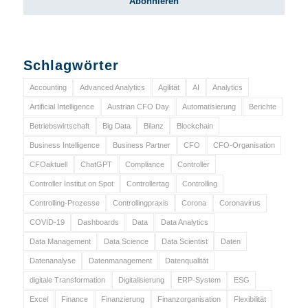
Schlagwörter
Accounting
Advanced Analytics
Agilität
AI
Analytics
Artificial Intelligence
Austrian CFO Day
Automatisierung
Berichte
Betriebswirtschaft
Big Data
Bilanz
Blockchain
Business Intelligence
Business Partner
CFO
CFO-Organisation
CFOaktuell
ChatGPT
Compliance
Controller
Controller Institut on Spot
Controllertag
Controlling
Controlling-Prozesse
Controllingpraxis
Corona
Coronavirus
COVID-19
Dashboards
Data
Data Analytics
Data Management
Data Science
Data Scientist
Daten
Datenanalyse
Datenmanagement
Datenqualität
digitale Transformation
Digitalisierung
ERP-System
ESG
Excel
Finance
Finanzierung
Finanzorganisation
Flexibilität