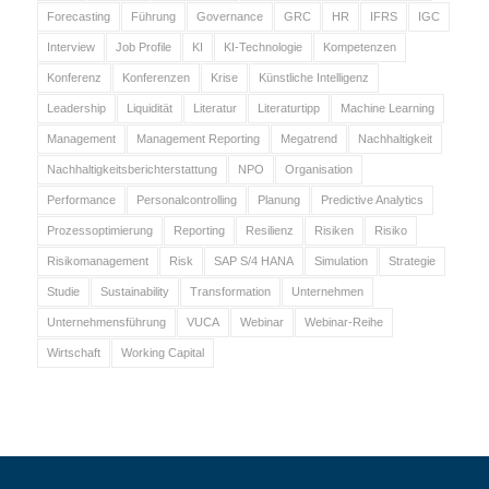
Forecasting
Führung
Governance
GRC
HR
IFRS
IGC
Interview
Job Profile
KI
KI-Technologie
Kompetenzen
Konferenz
Konferenzen
Krise
Künstliche Intelligenz
Leadership
Liquidität
Literatur
Literaturtipp
Machine Learning
Management
Management Reporting
Megatrend
Nachhaltigkeit
Nachhaltigkeitsberichterstattung
NPO
Organisation
Performance
Personalcontrolling
Planung
Predictive Analytics
Prozessoptimierung
Reporting
Resilienz
Risiken
Risiko
Risikomanagement
Risk
SAP S/4 HANA
Simulation
Strategie
Studie
Sustainability
Transformation
Unternehmen
Unternehmensführung
VUCA
Webinar
Webinar-Reihe
Wirtschaft
Working Capital