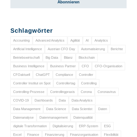
Schlagwörter
Accounting
Advanced Analytics
Agilität
AI
Analytics
Artificial Intelligence
Austrian CFO Day
Automatisierung
Berichte
Betriebswirtschaft
Big Data
Bilanz
Blockchain
Business Intelligence
Business Partner
CFO
CFO-Organisation
CFOaktuell
ChatGPT
Compliance
Controller
Controller Institut on Spot
Controllertag
Controlling
Controlling-Prozesse
Controllingpraxis
Corona
Coronavirus
COVID-19
Dashboards
Data
Data Analytics
Data Management
Data Science
Data Scientist
Daten
Datenanalyse
Datenmanagement
Datenqualität
digitale Transformation
Digitalisierung
ERP-System
ESG
Excel
Finance
Finanzierung
Finanzorganisation
Flexibilität