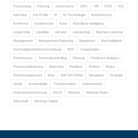
Forecasting
Führung
Governance
GRC
HR
IFRS
IGC
Interview
Job Profile
KI
KI-Technologie
Kompetenzen
Konferenz
Konferenzen
Krise
Künstliche Intelligenz
Leadership
Liquidität
Literatur
Literaturtipp
Machine Learning
Management
Management Reporting
Megatrend
Nachhaltigkeit
Nachhaltigkeitsberichterstattung
NPO
Organisation
Performance
Personalcontrolling
Planung
Predictive Analytics
Prozessoptimierung
Reporting
Resilienz
Risiken
Risiko
Risikomanagement
Risk
SAP S/4 HANA
Simulation
Strategie
Studie
Sustainability
Transformation
Unternehmen
Unternehmensführung
VUCA
Webinar
Webinar-Reihe
Wirtschaft
Working Capital