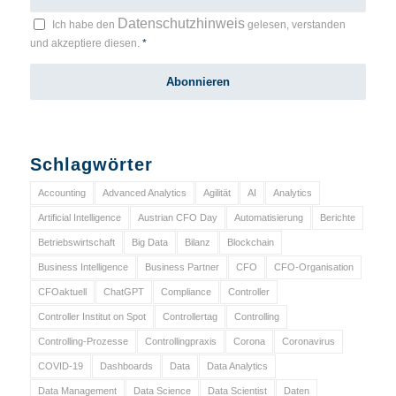
Datenschutzhinweis
Ich habe den
gelesen, verstanden
und akzeptiere diesen.
*
Schlagwörter
Accounting
Advanced Analytics
Agilität
AI
Analytics
Artificial Intelligence
Austrian CFO Day
Automatisierung
Berichte
Betriebswirtschaft
Big Data
Bilanz
Blockchain
Business Intelligence
Business Partner
CFO
CFO-Organisation
CFOaktuell
ChatGPT
Compliance
Controller
Controller Institut on Spot
Controllertag
Controlling
Controlling-Prozesse
Controllingpraxis
Corona
Coronavirus
COVID-19
Dashboards
Data
Data Analytics
Data Management
Data Science
Data Scientist
Daten