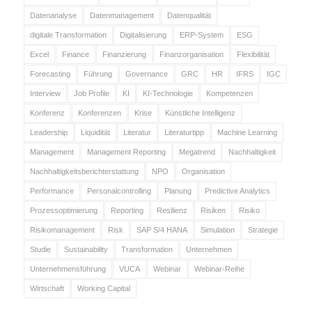
Datenanalyse
Datenmanagement
Datenqualität
digitale Transformation
Digitalisierung
ERP-System
ESG
Excel
Finance
Finanzierung
Finanzorganisation
Flexibilität
Forecasting
Führung
Governance
GRC
HR
IFRS
IGC
Interview
Job Profile
KI
KI-Technologie
Kompetenzen
Konferenz
Konferenzen
Krise
Künstliche Intelligenz
Leadership
Liquidität
Literatur
Literaturtipp
Machine Learning
Management
Management Reporting
Megatrend
Nachhaltigkeit
Nachhaltigkeitsberichterstattung
NPO
Organisation
Performance
Personalcontrolling
Planung
Predictive Analytics
Prozessoptimierung
Reporting
Resilienz
Risiken
Risiko
Risikomanagement
Risk
SAP S/4 HANA
Simulation
Strategie
Studie
Sustainability
Transformation
Unternehmen
Unternehmensführung
VUCA
Webinar
Webinar-Reihe
Wirtschaft
Working Capital