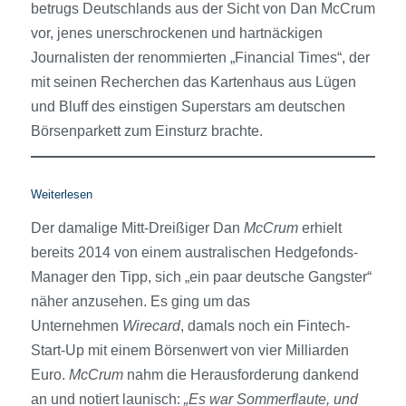
betrugs Deutschlands aus der Sicht von Dan McCrum
vor, jenes unerschrockenen und hartnäckigen
Journalisten der renommierten „Financial Times“, der
mit seinen Recherchen das Kartenhaus aus Lügen
und Bluff des einstigen Superstars am deutschen
Börsenparkett zum Einsturz brachte.
:
Weiterlesen
Zwei
Der damalige Mitt-Dreißiger Dan
McCrum
erhielt
Wiener
Parvenüs
bereits 2014 von einem australischen Hedge­fonds-
und
Manager den Tipp, sich „ein paar deutsche Gangster“
die
näher anzusehen. Es ging um das
Suche
Unternehmen
Wirecard
, damals noch ein Fintech-
nach
den
Start-Up mit einem Börsen­wert von vier Milliarden
fehlenden
Euro.
McCrum
nahm die Herausforderung dankend
Milliarden
an und notiert launisch:
„Es war Sommerflaute, und